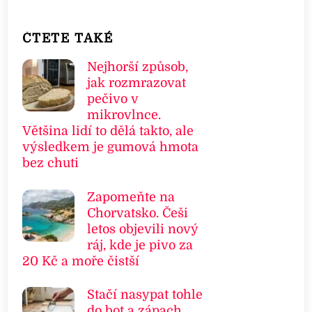
ČTETE TAKÉ
Nejhorší způsob,
jak rozmrazovat
pečivo v
mikrovlnce.
Většina lidí to dělá takto, ale
výsledkem je gumová hmota
bez chuti
Zapomeňte na
Chorvatsko. Češi
letos objevili nový
ráj, kde je pivo za
20 Kč a moře čistší
Stačí nasypat tohle
do bot a zápach