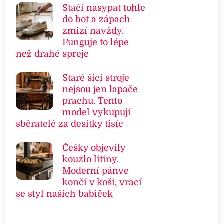
Stačí nasypat tohle
do bot a zápach
zmizí navždy.
Funguje to lépe
než drahé spreje
Staré šicí stroje
nejsou jen lapače
prachu. Tento
model vykupují
sběratelé za desítky tisíc
Češky objevily
kouzlo litiny.
Moderní pánve
končí v koši, vrací
se styl našich babiček