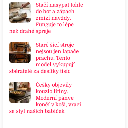
Stačí nasypat tohle
do bot a zápach
zmizí navždy.
Funguje to lépe
než drahé spreje
Staré šicí stroje
nejsou jen lapače
prachu. Tento
model vykupují
sběratelé za desítky tisíc
Češky objevily
kouzlo litiny.
Moderní pánve
končí v koši, vrací
se styl našich babiček