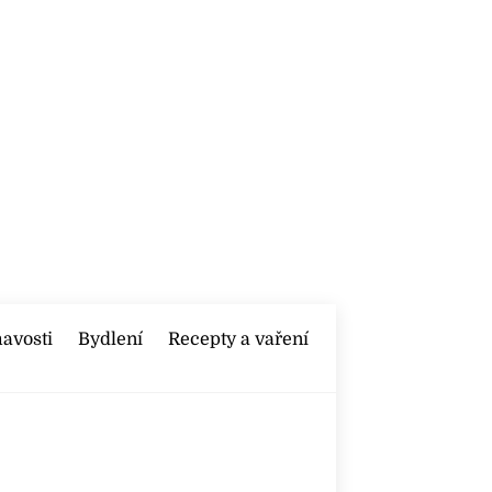
mavosti
Bydlení
Recepty a vaření