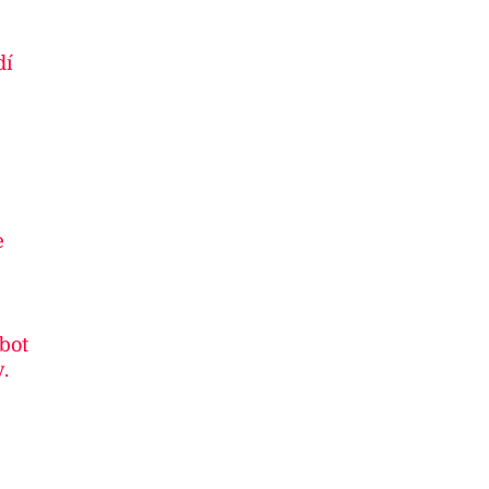
dí
e
 bot
.