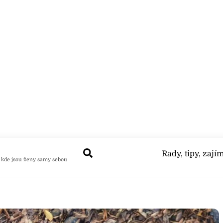
Search
Rady, tipy, zají
 kde jsou ženy samy sebou