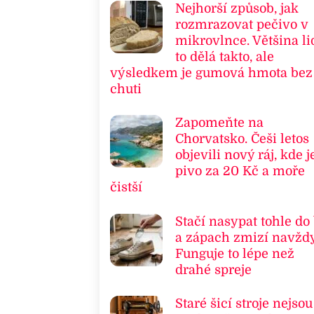
Nejhorší způsob, jak
rozmrazovat pečivo v
mikrovlnce. Většina li
to dělá takto, ale
výsledkem je gumová hmota bez
chuti
Zapomeňte na
Chorvatsko. Češi letos
objevili nový ráj, kde j
pivo za 20 Kč a moře
čistší
Stačí nasypat tohle do
a zápach zmizí navždy
Funguje to lépe než
drahé spreje
Staré šicí stroje nejsou