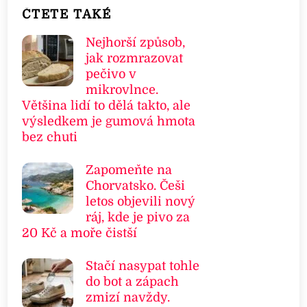
ČTETE TAKÉ
Nejhorší způsob,
jak rozmrazovat
pečivo v
mikrovlnce.
Většina lidí to dělá takto, ale
výsledkem je gumová hmota
bez chuti
Zapomeňte na
Chorvatsko. Češi
letos objevili nový
ráj, kde je pivo za
20 Kč a moře čistší
Stačí nasypat tohle
do bot a zápach
zmizí navždy.