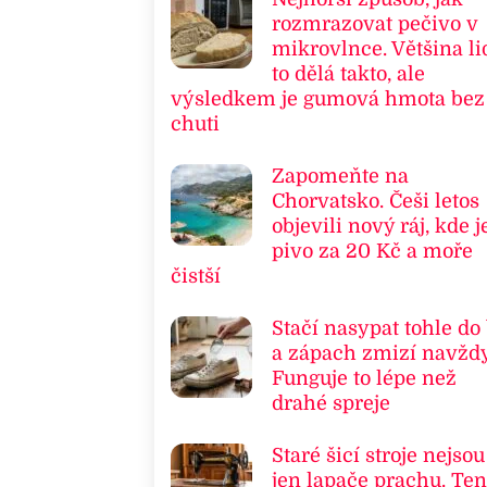
rozmrazovat pečivo v
mikrovlnce. Většina li
to dělá takto, ale
výsledkem je gumová hmota bez
chuti
Zapomeňte na
Chorvatsko. Češi letos
objevili nový ráj, kde j
pivo za 20 Kč a moře
čistší
Stačí nasypat tohle do
a zápach zmizí navždy
Funguje to lépe než
drahé spreje
Staré šicí stroje nejsou
jen lapače prachu. Ten