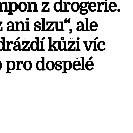
mpon z drogerie.
 ani slzu“, ale
ráždí kůži víc
 pro dospělé