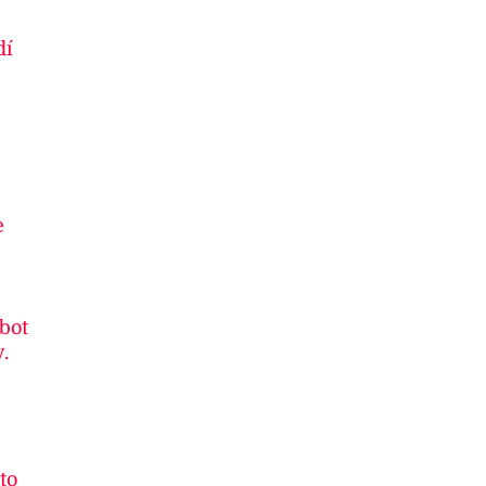
dí
e
 bot
.
to