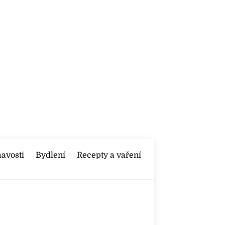
mavosti
Bydlení
Recepty a vaření