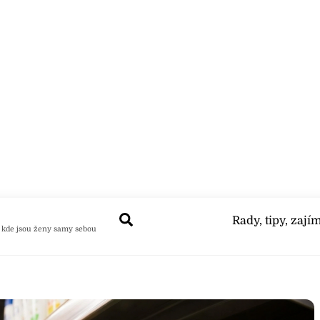
Search
Rady, tipy, zají
 kde jsou ženy samy sebou