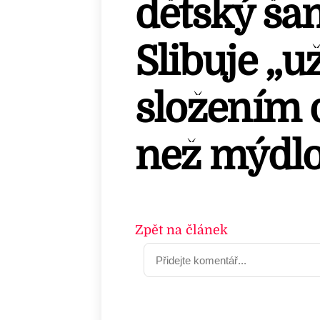
dětský ša
Slibuje „už
složením d
než mýdlo
Zpět na článek