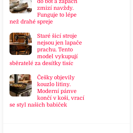
do bot a zápach
zmizí navždy.
Funguje to lépe
než drahé spreje
Staré šicí stroje
nejsou jen lapače
prachu. Tento
model vykupují
sběratelé za desítky tisíc
Češky objevily
kouzlo litiny.
Moderní pánve
končí v koši, vrací
se styl našich babiček