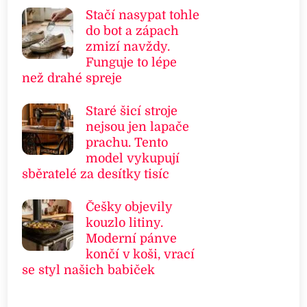
Stačí nasypat tohle
do bot a zápach
zmizí navždy.
Funguje to lépe
než drahé spreje
Staré šicí stroje
nejsou jen lapače
prachu. Tento
model vykupují
sběratelé za desítky tisíc
Češky objevily
kouzlo litiny.
Moderní pánve
končí v koši, vrací
se styl našich babiček