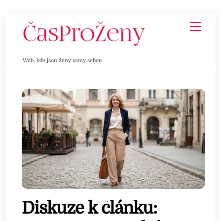
Skip
Men
to
content
Web, kde jsou ženy samy sebou
Diskuze k článku: