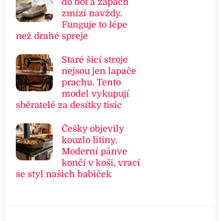
do bot a zápach
zmizí navždy.
Funguje to lépe
než drahé spreje
Staré šicí stroje
nejsou jen lapače
prachu. Tento
model vykupují
sběratelé za desítky tisíc
Češky objevily
kouzlo litiny.
Moderní pánve
končí v koši, vrací
se styl našich babiček