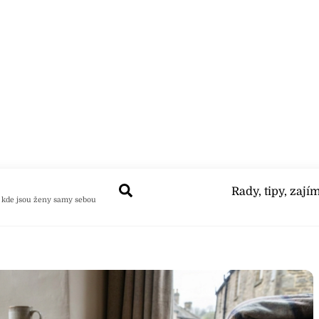
Search
Rady, tipy, zají
 kde jsou ženy samy sebou