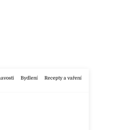
mavosti
Bydlení
Recepty a vaření