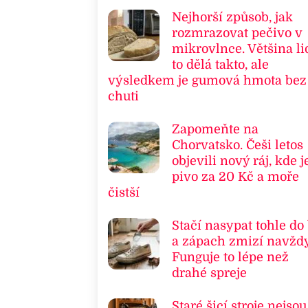
Nejhorší způsob, jak
rozmrazovat pečivo v
mikrovlnce. Většina li
to dělá takto, ale
výsledkem je gumová hmota bez
chuti
Zapomeňte na
Chorvatsko. Češi letos
objevili nový ráj, kde j
pivo za 20 Kč a moře
čistší
Stačí nasypat tohle do
a zápach zmizí navždy
Funguje to lépe než
drahé spreje
Staré šicí stroje nejsou