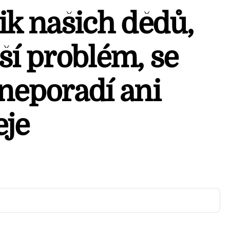
ik našich dědů,
ší problém, se
 neporadí ani
eje