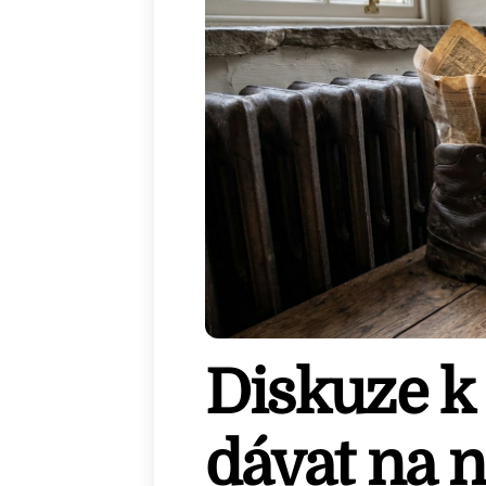
Diskuze k
dávat na n