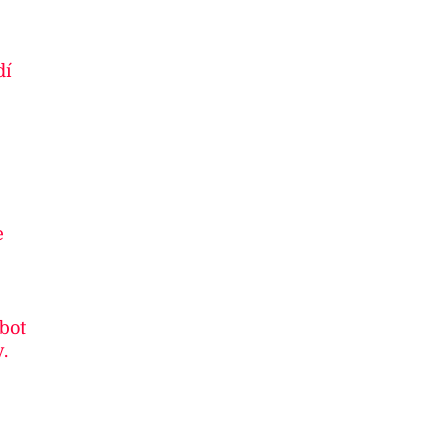
dí
e
 bot
.