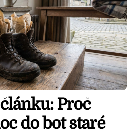
 článku: Proč
oc do bot staré