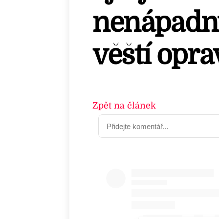
nenápadn
věští opra
Zpět na článek