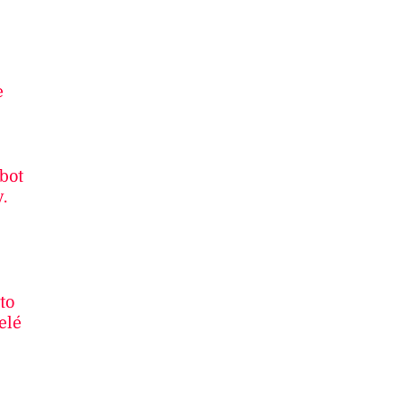
e
 bot
.
to
elé