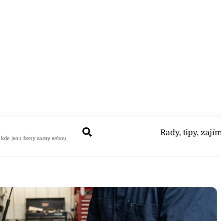
Search
Rady, tipy, zají
 kde jsou ženy samy sebou