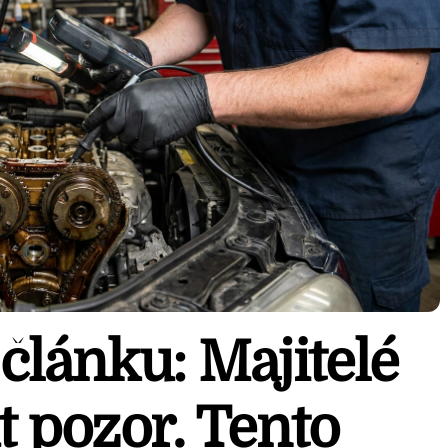
článku: Majitelé
t pozor. Tento