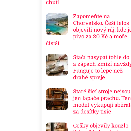
chuti
Zapomeňte na
Chorvatsko. Češi letos
objevili nový ráj, kde j
pivo za 20 Kč a moře
čistší
Stačí nasypat tohle do
a zápach zmizí navždy
Funguje to lépe než
drahé spreje
Staré šicí stroje nejsou
jen lapače prachu. Ten
model vykupují sběrat
za desítky tisíc
Češky objevily kouzlo