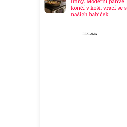
litiny. Moderní pánve
končí v koši, vrací se s
našich babiček