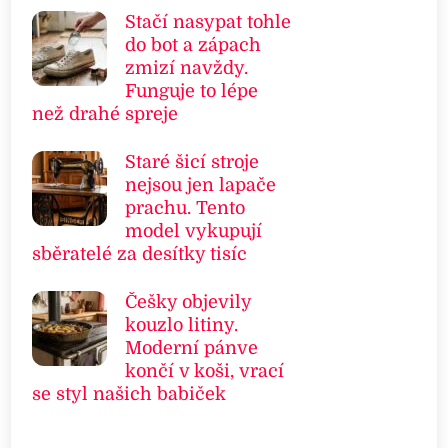
Stačí nasypat tohle
do bot a zápach
zmizí navždy.
Funguje to lépe
než drahé spreje
Staré šicí stroje
nejsou jen lapače
prachu. Tento
model vykupují
sběratelé za desítky tisíc
Češky objevily
kouzlo litiny.
Moderní pánve
končí v koši, vrací
se styl našich babiček