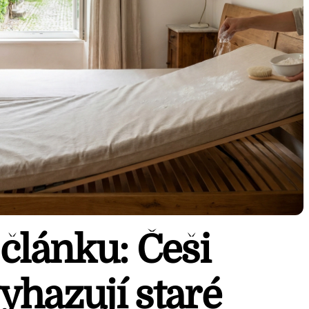
článku: Češi
yhazují staré