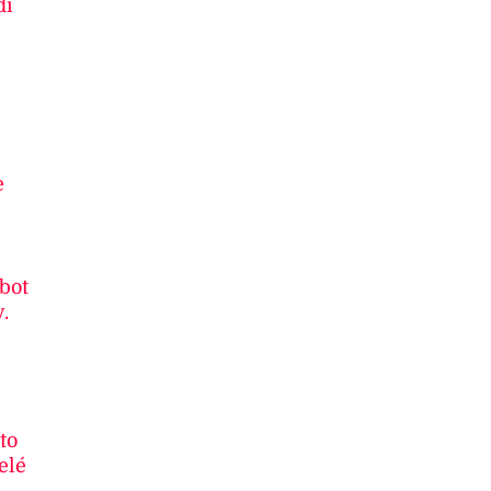
dí
e
 bot
.
to
elé