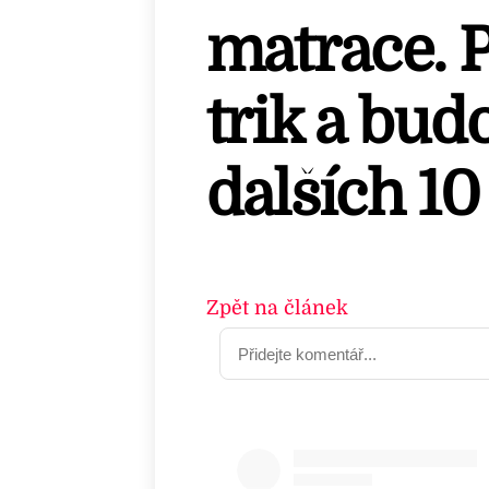
matrace. P
trik a bud
dalších 10 
Zpět na článek