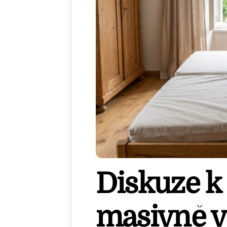
Diskuze k 
masivně v