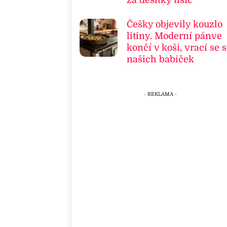
za desítky tisíc
Češky objevily kouzlo
litiny. Moderní pánve
končí v koši, vrací se s
našich babiček