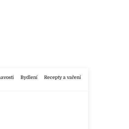
mavosti
Bydlení
Recepty a vaření