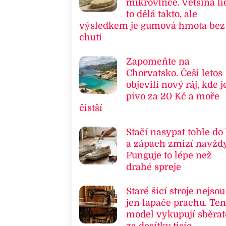
mikrovlnce. Většina li
to dělá takto, ale
výsledkem je gumová hmota bez
chuti
Zapomeňte na
Chorvatsko. Češi letos
objevili nový ráj, kde j
pivo za 20 Kč a moře
čistší
Stačí nasypat tohle do
a zápach zmizí navždy
Funguje to lépe než
drahé spreje
Staré šicí stroje nejsou
jen lapače prachu. Ten
model vykupují sběrat