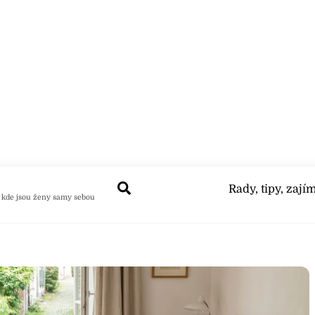
Search
Rady, tipy, zají
 kde jsou ženy samy sebou