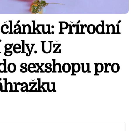
článku: Přírodní
 gely. Už
do sexshopu pro
áhražku