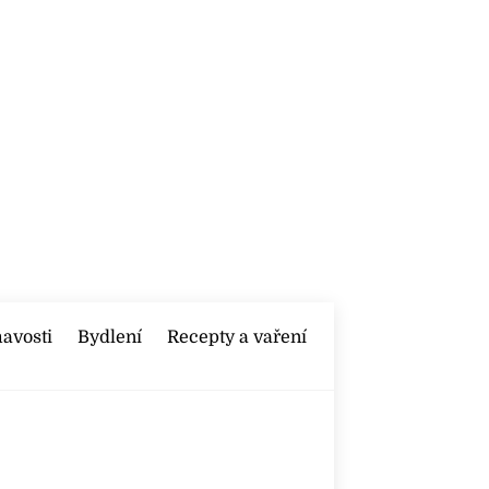
mavosti
Bydlení
Recepty a vaření