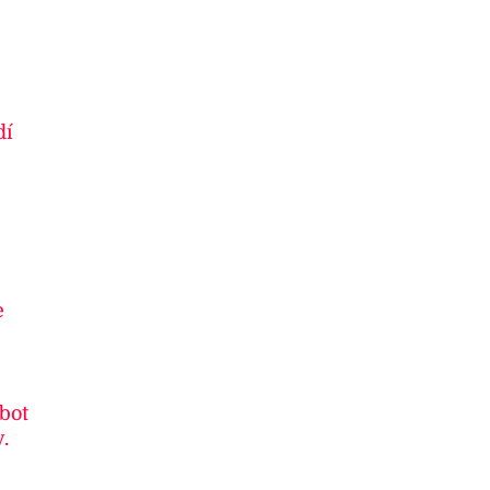
dí
e
 bot
.