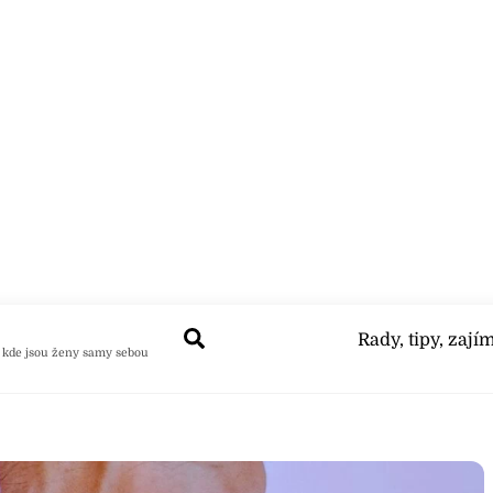
Search
Rady, tipy, zají
 kde jsou ženy samy sebou