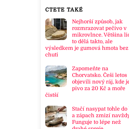
ČTETE TAKÉ
Nejhorší způsob, jak
rozmrazovat pečivo v
mikrovlnce. Většina li
to dělá takto, ale
výsledkem je gumová hmota bez
chuti
Zapomeňte na
Chorvatsko. Češi letos
objevili nový ráj, kde j
pivo za 20 Kč a moře
čistší
Stačí nasypat tohle do
a zápach zmizí navždy
Funguje to lépe než
drahé spreje