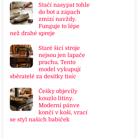
Stačí nasypat tohle
do bot a zápach
zmizí navždy.
Funguje to lépe
než drahé spreje
Staré šicí stroje
nejsou jen lapače
prachu. Tento
model vykupují
sběratelé za desítky tisíc
Češky objevily
kouzlo litiny.
Moderní pánve
končí v koši, vrací
se styl našich babiček