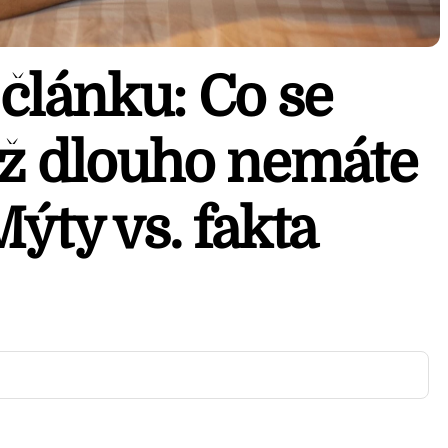
článku: Co se
yž dlouho nemáte
ýty vs. fakta