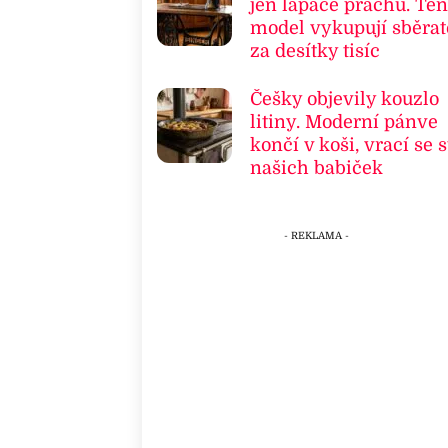
jen lapače prachu. Ten
model vykupují sběrat
za desítky tisíc
Češky objevily kouzlo
litiny. Moderní pánve
končí v koši, vrací se s
našich babiček