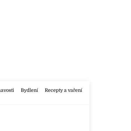
mavosti
Bydlení
Recepty a vaření