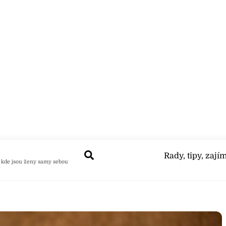
Search
Rady, tipy, zají
 kde jsou ženy samy sebou