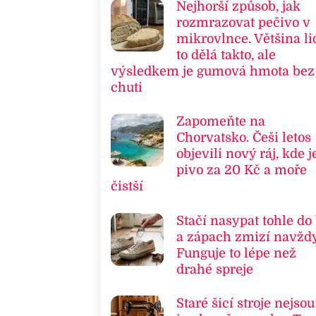
Nejhorší způsob, jak
rozmrazovat pečivo v
mikrovlnce. Většina li
to dělá takto, ale
výsledkem je gumová hmota bez
chuti
Zapomeňte na
Chorvatsko. Češi letos
objevili nový ráj, kde j
pivo za 20 Kč a moře
čistší
Stačí nasypat tohle do
a zápach zmizí navždy
Funguje to lépe než
drahé spreje
Staré šicí stroje nejsou