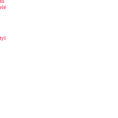
to
elé
tyl