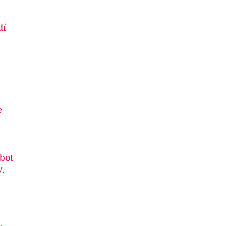
dí
e
 bot
.