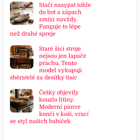
Stačí nasypat tohle
do bot a zápach
zmizí navždy.
Funguje to lépe
než drahé spreje
Staré šicí stroje
nejsou jen lapače
prachu. Tento
model vykupují
sběratelé za desítky tisíc
Češky objevily
kouzlo litiny.
Moderní pánve
končí v koši, vrací
se styl našich babiček