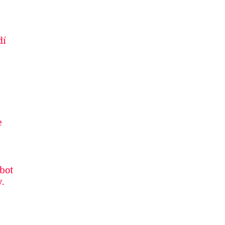
dí
e
 bot
.