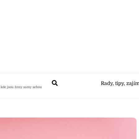
Search
Rady, tipy, zají
 kde jsou ženy samy sebou