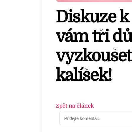
Diskuze k
vám tři d
vyzkoušet
kalíšek!
Zpět na článek