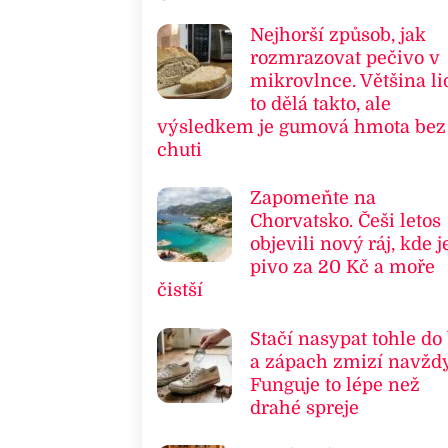
Nejhorší způsob, jak
rozmrazovat pečivo v
mikrovlnce. Většina li
to dělá takto, ale
výsledkem je gumová hmota bez
chuti
Zapomeňte na
Chorvatsko. Češi letos
objevili nový ráj, kde j
pivo za 20 Kč a moře
čistší
Stačí nasypat tohle do
a zápach zmizí navždy
Funguje to lépe než
drahé spreje