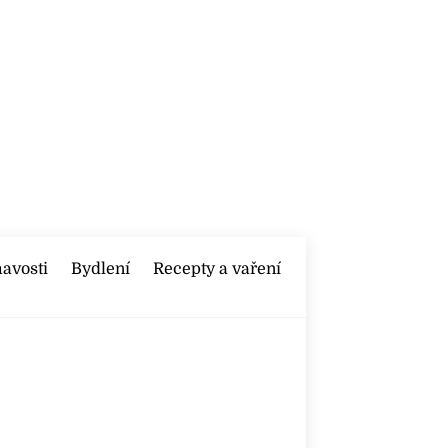
mavosti
Bydlení
Recepty a vaření