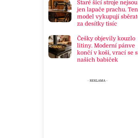
Staré šicí stroje nejsou
jen lapače prachu. Ten
model vykupují sběrat
za desítky tisíc
Češky objevily kouzlo
litiny. Moderní pánve
končí v koši, vrací se s
našich babiček