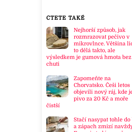
ČTETE TAKÉ
Nejhorší způsob, jak
rozmrazovat pečivo v
mikrovlnce. Většina li
to dělá takto, ale
výsledkem je gumová hmota bez
chuti
Zapomeňte na
Chorvatsko. Češi letos
objevili nový ráj, kde j
pivo za 20 Kč a moře
čistší
Stačí nasypat tohle do
a zápach zmizí navždy