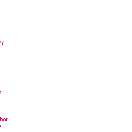
dí
e
 bot
.