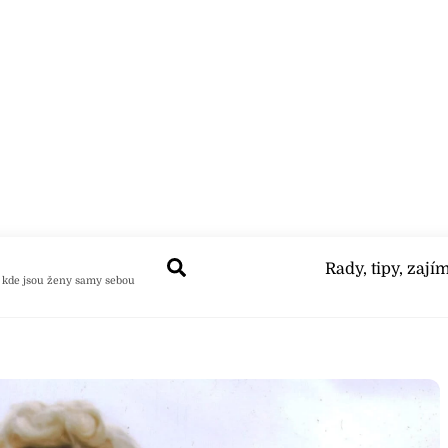
Search
Rady, tipy, zají
 kde jsou ženy samy sebou