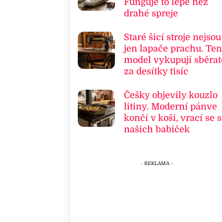
Funguje to lépe než
drahé spreje
Staré šicí stroje nejsou
jen lapače prachu. Ten
model vykupují sběrat
za desítky tisíc
Češky objevily kouzlo
litiny. Moderní pánve
končí v koši, vrací se s
našich babiček