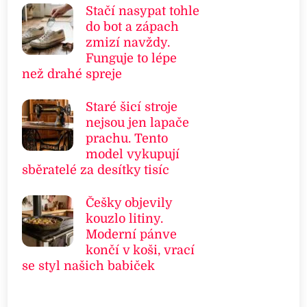
Stačí nasypat tohle
do bot a zápach
zmizí navždy.
Funguje to lépe
než drahé spreje
Staré šicí stroje
nejsou jen lapače
prachu. Tento
model vykupují
sběratelé za desítky tisíc
Češky objevily
kouzlo litiny.
Moderní pánve
končí v koši, vrací
se styl našich babiček