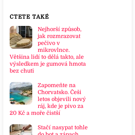
ČTETE TAKÉ
Nejhorší způsob,
jak rozmrazovat
pečivo v
mikrovlnce.
Většina lidí to dělá takto, ale
výsledkem je gumová hmota
bez chuti
Zapomeňte na
Chorvatsko. Češi
letos objevili nový
ráj, kde je pivo za
20 Kč a moře čistší
Stačí nasypat tohle
do bot a zápach