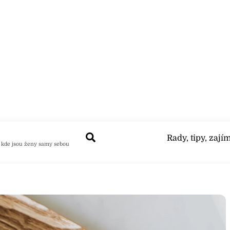
Search
Rady, tipy, zají
 kde jsou ženy samy sebou