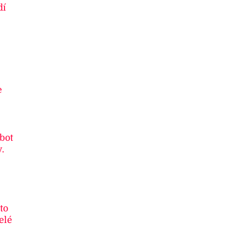
dí
e
 bot
.
to
elé