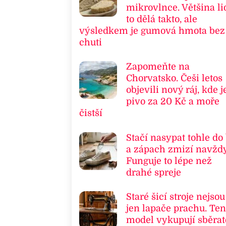
mikrovlnce. Většina li
to dělá takto, ale
výsledkem je gumová hmota bez
chuti
Zapomeňte na
Chorvatsko. Češi letos
objevili nový ráj, kde j
pivo za 20 Kč a moře
čistší
Stačí nasypat tohle do
a zápach zmizí navždy
Funguje to lépe než
drahé spreje
Staré šicí stroje nejsou
jen lapače prachu. Ten
model vykupují sběrat