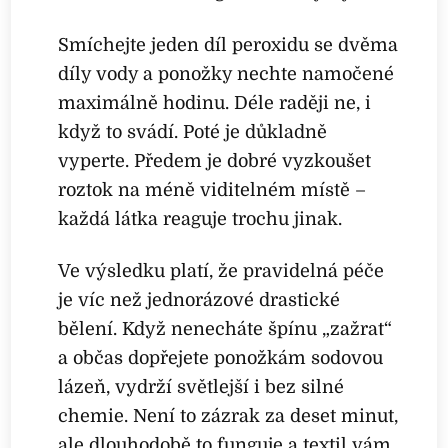
Smíchejte jeden díl peroxidu se dvěma
díly vody a ponožky nechte namočené
maximálně hodinu. Déle raději ne, i
když to svádí. Poté je důkladně
vyperte. Předem je dobré vyzkoušet
roztok na méně viditelném místě –
každá látka reaguje trochu jinak.
Ve výsledku platí, že pravidelná péče
je víc než jednorázové drastické
bělení. Když nenecháte špínu „zažrat“
a občas dopřejete ponožkám sodovou
lázeň, vydrží světlejší i bez silné
chemie. Není to zázrak za deset minut,
ale dlouhodobě to funguje a textil vám