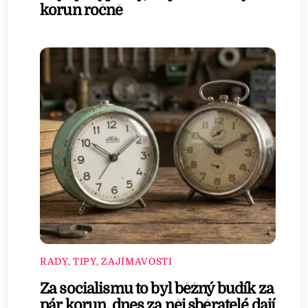
korun ročně
RADY, TIPY, ZAJÍMAVOSTI
Za socialismu to byl běžný budík za
pár korun, dnes za něj sběratelé dají