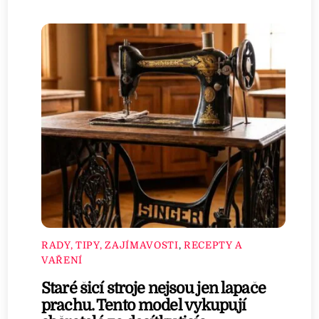
RADY, TIPY, ZAJÍMAVOSTI
,
RECEPTY A
VAŘENÍ
Staré šicí stroje nejsou jen lapače
prachu. Tento model vykupují