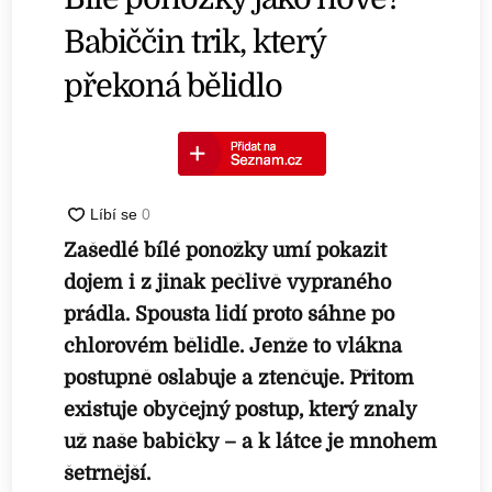
Babiččin trik, který
překoná bělidlo
Zašedlé bílé ponožky umí pokazit
dojem i z jinak pečlivě vypraného
prádla. Spousta lidí proto sáhne po
chlorovém bělidle. Jenže to vlákna
postupně oslabuje a ztenčuje. Přitom
existuje obyčejný postup, který znaly
už naše babičky – a k látce je mnohem
šetrnější.