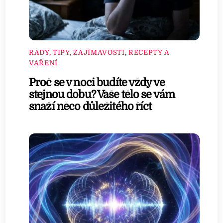
RADY, TIPY, ZAJÍMAVOSTI
,
RECEPTY A
VAŘENÍ
Proč se v noci budíte vždy ve
stejnou dobu? Vaše tělo se vám
snaží něco důležitého říct