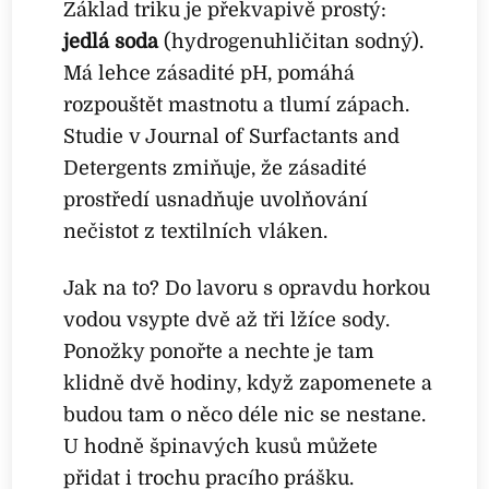
Základ triku je překvapivě prostý:
jedlá soda
(hydrogenuhličitan sodný).
Má lehce zásadité pH, pomáhá
rozpouštět mastnotu a tlumí zápach.
Studie v Journal of Surfactants and
Detergents zmiňuje, že zásadité
prostředí usnadňuje uvolňování
nečistot z textilních vláken.
Jak na to? Do lavoru s opravdu horkou
vodou vsypte dvě až tři lžíce sody.
Ponožky ponořte a nechte je tam
klidně dvě hodiny, když zapomenete a
budou tam o něco déle nic se nestane.
U hodně špinavých kusů můžete
přidat i trochu pracího prášku.