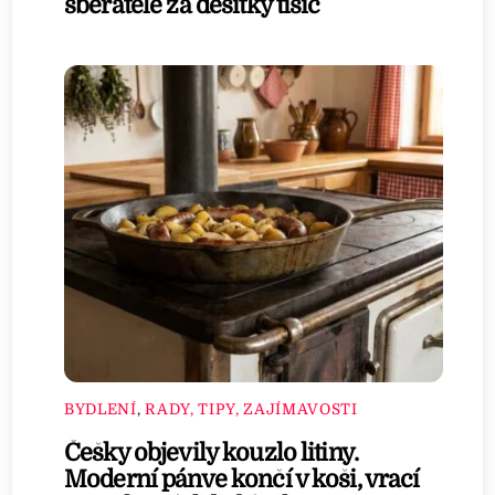
sběratelé za desítky tisíc
BYDLENÍ
,
RADY, TIPY, ZAJÍMAVOSTI
Češky objevily kouzlo litiny.
Moderní pánve končí v koši, vrací