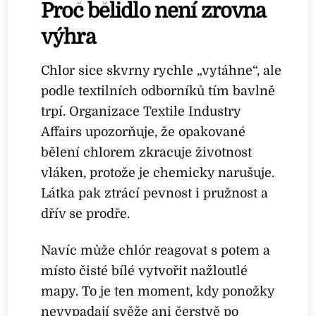
Proč bělidlo není zrovna
výhra
Chlor sice skvrny rychle „vytáhne“, ale
podle textilních odborníků tím bavlně
trpí. Organizace Textile Industry
Affairs upozorňuje, že opakované
bělení chlorem zkracuje životnost
vláken, protože je chemicky narušuje.
Látka pak ztrácí pevnost i pružnost a
dřív se prodře.
Navíc může chlór reagovat s potem a
místo čisté bílé vytvořit nažloutlé
mapy. To je ten moment, kdy ponožky
nevypadají svěže ani čerstvě po