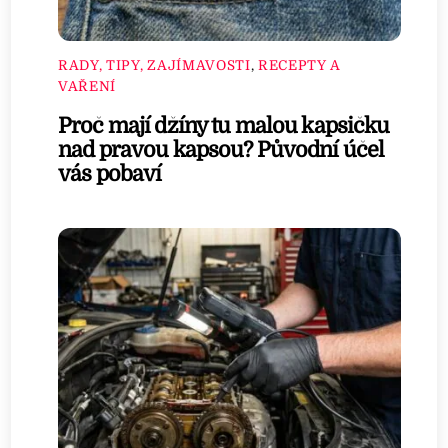
RADY, TIPY, ZAJÍMAVOSTI
,
RECEPTY A
VAŘENÍ
Proč mají džíny tu malou kapsičku
nad pravou kapsou? Původní účel
vás pobaví