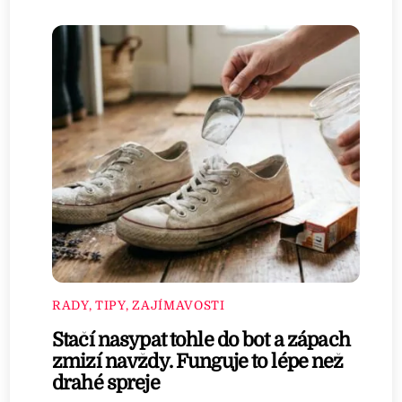
RADY, TIPY, ZAJÍMAVOSTI
Stačí nasypat tohle do bot a zápach
zmizí navždy. Funguje to lépe než
drahé spreje