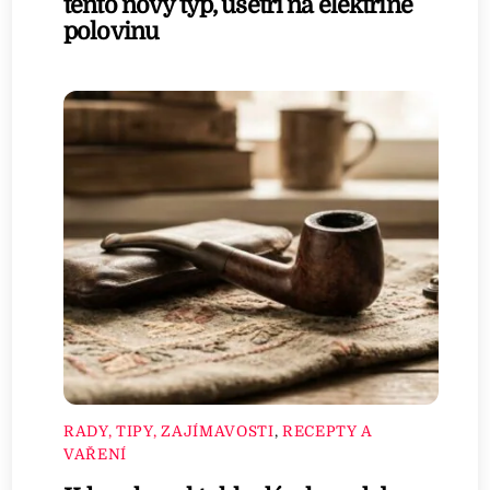
tento nový typ, ušetří na elektřině
polovinu
RADY, TIPY, ZAJÍMAVOSTI
,
RECEPTY A
VAŘENÍ