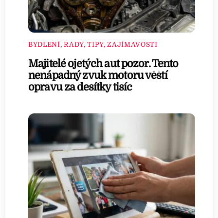
BYDLENÍ
,
RADY, TIPY, ZAJÍMAVOSTI
Majitelé ojetých aut pozor. Tento
nenápadný zvuk motoru věští
opravu za desítky tisíc