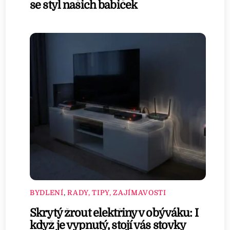
se styl našich babiček
BYDLENÍ
,
RADY, TIPY, ZAJÍMAVOSTI
Skrytý žrout elektřiny v obýváku: I
když je vypnutý, stojí vás stovky