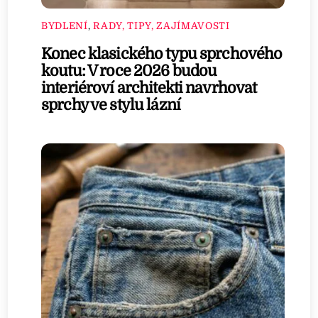
BYDLENÍ
,
RADY, TIPY, ZAJÍMAVOSTI
Konec klasického typu sprchového
koutu: V roce 2026 budou
interiéroví architekti navrhovat
sprchy ve stylu lázní