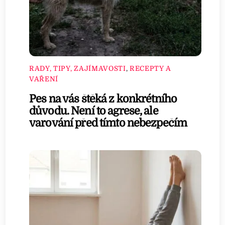
RADY, TIPY, ZAJÍMAVOSTI
,
RECEPTY A
VAŘENÍ
Pes na vás štěká z konkrétního
důvodu. Není to agrese, ale
varování před tímto nebezpečím