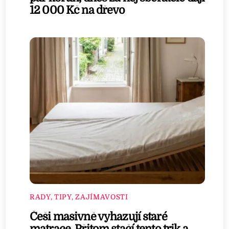
12 000 Kč na dřevo
RADY, TIPY, ZAJÍMAVOSTI
Češi masivně vyhazují staré