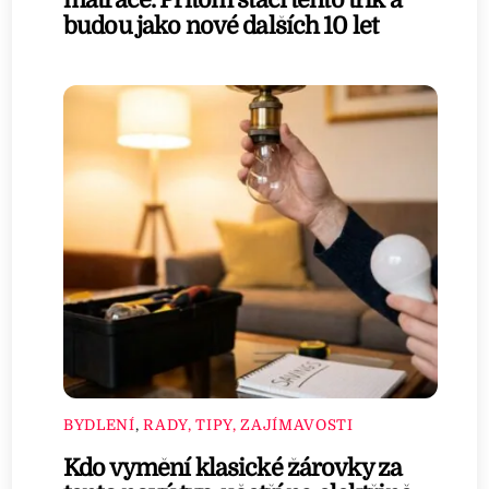
matrace. Přitom stačí tento trik a
budou jako nové dalších 10 let
BYDLENÍ
,
RADY, TIPY, ZAJÍMAVOSTI
Kdo vymění klasické žárovky za