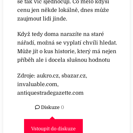
se tak víc sjednocují. Co mělo kdysi
cenu jen někde lokálně, dnes může
zaujmout lidi jinde.
Když tedy doma narazíte na staré
nářadí, možná se vyplatí chvíli hledat.
Může jít o kus historie, který má nejen
příběh ale i docela slušnou hodnotu
Zdroje: aukro.cz, sbazar.cz,
invaluable.com,
antiquestradegazette.com
Diskuze
0
Vstoupit do diskuze