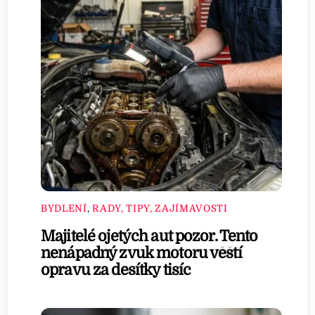
BYDLENÍ
,
RADY, TIPY, ZAJÍMAVOSTI
Majitelé ojetých aut pozor. Tento
nenápadný zvuk motoru věští
opravu za desítky tisíc