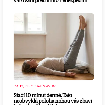
varování před tímto nebezpečím
RADY, TIPY, ZAJÍMAVOSTI
Stačí 10 minut denně. Tato
neobvyklá poloha nohou vás zbaví