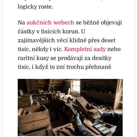
logicky roste.
Na
aukčních webech
se běžně objevují
částky v tisících korun. U
zajímavějších věcí klidně přes deset
tisíc, někdy i víc.
Kompletní sady
nebo
raritní kusy se prodávají za desítky
tisíc, i když to zní trochu přehnaně