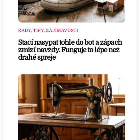
RADY, TIPY, ZAJÍMAVOSTI
Stačí nasypat tohle do bot a zápach
zmizí navždy. Funguje to lépe než
drahé spreje