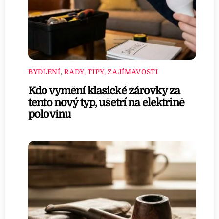
BYDLENÍ
,
RADY, TIPY, ZAJÍMAVOSTI
Kdo vymění klasické žárovky za
tento nový typ, ušetří na elektřině
polovinu