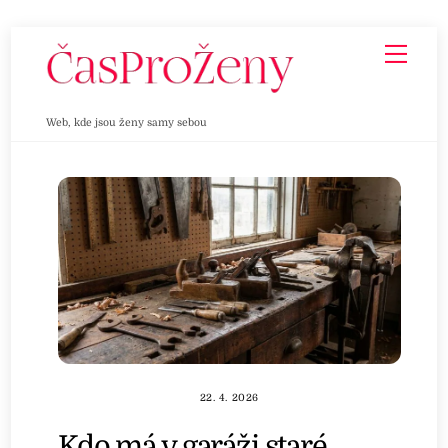
Skip
Men
to
content
Web, kde jsou ženy samy sebou
22. 4. 2026
Kdo má v garáži staré