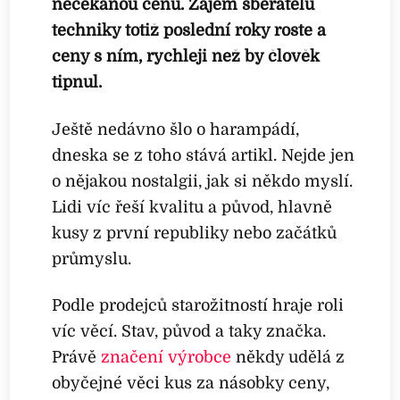
nečekanou cenu. Zájem sběratelů
techniky totiž poslední roky roste a
ceny s ním, rychleji než by člověk
tipnul.
Ještě nedávno šlo o harampádí,
dneska se z toho stává artikl. Nejde jen
o nějakou nostalgii, jak si někdo myslí.
Lidi víc řeší kvalitu a původ, hlavně
kusy z první republiky nebo začátků
průmyslu.
Podle prodejců starožitností hraje roli
víc věcí. Stav, původ a taky značka.
Právě
značení výrobce
někdy udělá z
obyčejné věci kus za násobky ceny,