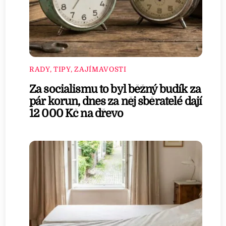
RADY, TIPY, ZAJÍMAVOSTI
Za socialismu to byl běžný budík za
pár korun, dnes za něj sběratelé dají
12 000 Kč na dřevo