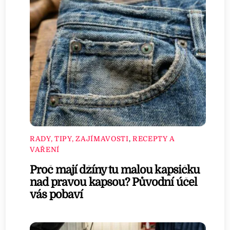
RADY, TIPY, ZAJÍMAVOSTI
,
RECEPTY A
VAŘENÍ
Proč mají džíny tu malou kapsičku
nad pravou kapsou? Původní účel
vás pobaví