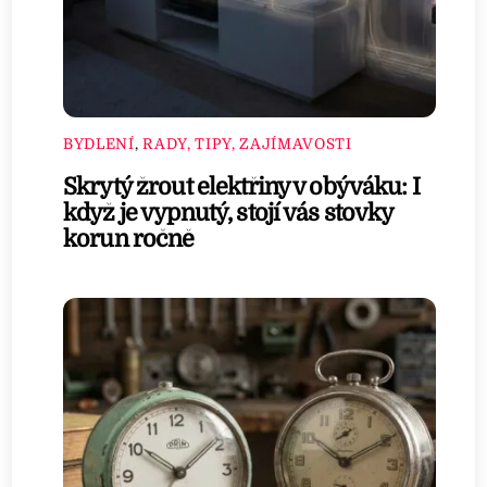
BYDLENÍ
,
RADY, TIPY, ZAJÍMAVOSTI
Skrytý žrout elektřiny v obýváku: I
když je vypnutý, stojí vás stovky
korun ročně