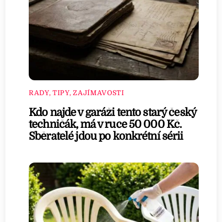
RADY, TIPY, ZAJÍMAVOSTI
Kdo najde v garáži tento starý český
techničák, má v ruce 50 000 Kč.
Sběratelé jdou po konkrétní sérii