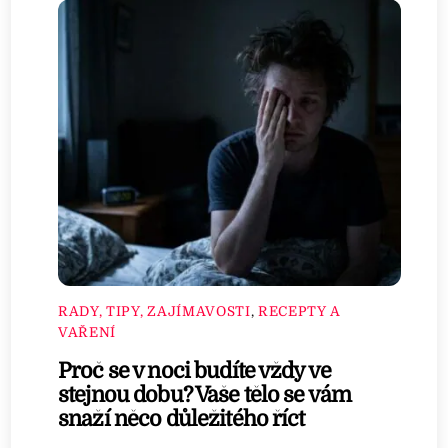
RADY, TIPY, ZAJÍMAVOSTI
,
RECEPTY A
VAŘENÍ
Proč se v noci budíte vždy ve
stejnou dobu? Vaše tělo se vám
snaží něco důležitého říct