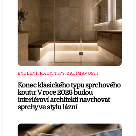
BYDLENÍ
,
RADY, TIPY, ZAJÍMAVOSTI
Konec klasického typu sprchového
koutu: V roce 2026 budou
interiéroví architekti navrhovat
sprchy ve stylu lázní