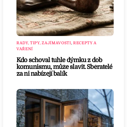
RADY, TIPY, ZAJÍMAVOSTI
,
RECEPTY A
VAŘENÍ
Kdo schoval tuhle dýmku z dob
komunismu, může slavit. Sběratelé
za ni nabízejí balík