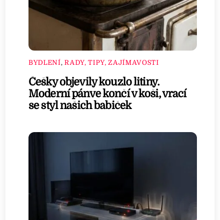
BYDLENÍ
,
RADY, TIPY, ZAJÍMAVOSTI
Češky objevily kouzlo litiny.
Moderní pánve končí v koši, vrací
se styl našich babiček