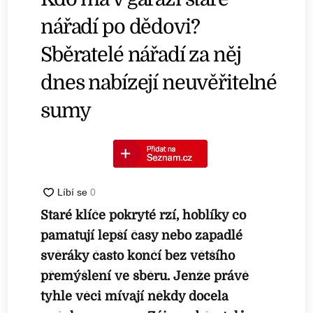
nářadí po dědovi?
Sběratelé nářadí za něj
dnes nabízejí neuvěřitelné
sumy
Staré klíče pokryté rzí, hoblíky co
pamatují lepší časy nebo zapadlé
svěráky často končí bez většího
přemýšlení ve sběru. Jenže právě
tyhle věci mívají někdy docela