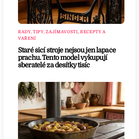
RADY, TIPY, ZAJÍMAVOSTI
,
RECEPTY A
VAŘENÍ
Staré šicí stroje nejsou jen lapače
prachu. Tento model vykupují
sběratelé za desítky tisíc