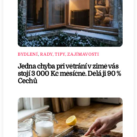
BYDLENÍ
,
RADY, TIPY, ZAJÍMAVOSTI
Jedna chyba při větrání v zimě vás
stojí 3 000 Kč měsíčně. Dělá ji 90 %
Čechů