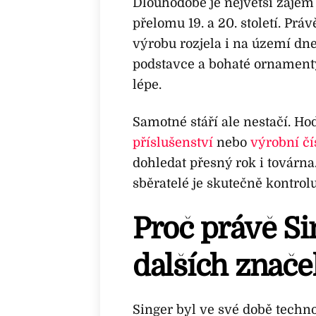
Dlouhodobě je největší zájem
přelomu 19. a 20. století. Pr
výrobu rozjela i na území dne
podstavce a bohaté ornamenty
lépe.
Samotné stáří ale nestačí. H
příslušenství
nebo
výrobní čí
dohledat přesný rok i továrna
sběratelé je skutečně kontrolu
Proč právě Si
dalších znače
Singer byl ve své době techn