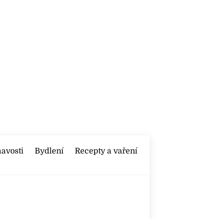
mavosti
Bydlení
Recepty a vaření