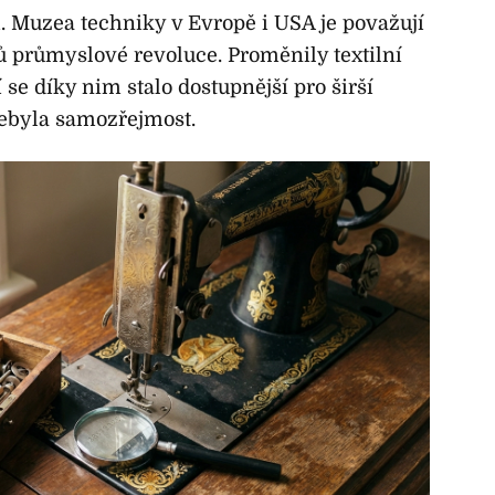
am. Muzea techniky v Evropě i USA je považují
ů průmyslové revoluce. Proměnily textilní
í se díky nim stalo dostupnější pro širší
nebyla samozřejmost.