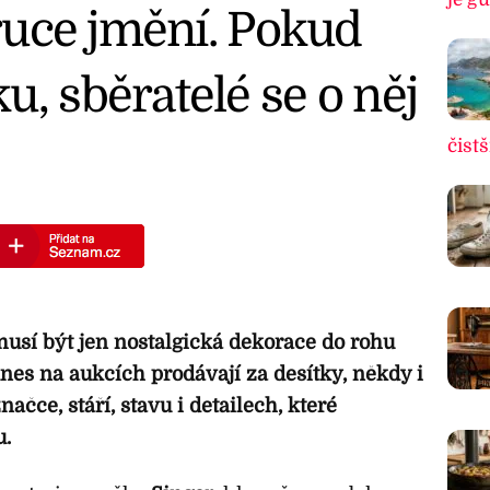
 ruce jmění. Pokud
u, sběratelé se o něj
čistš
emusí být jen nostalgická dekorace do rohu
nes na aukcích prodávají za desítky, někdy i
načce, stáří, stavu i detailech, které
.