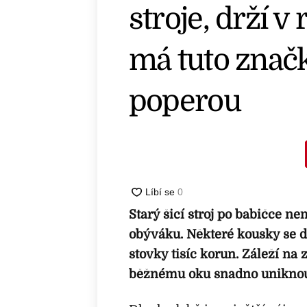
stroje, drží v
má tuto značk
poperou
Starý šicí stroj po babičce n
obýváku. Některé kousky se d
stovky tisíc korun. Záleží na z
běžnému oku snadno uniknou