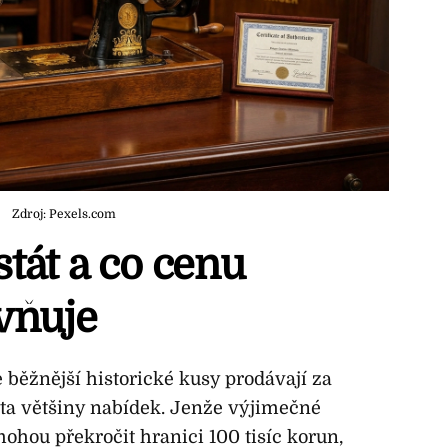
Zdroj: Pexels.com
tát a co cenu
vňuje
běžnější historické kusy prodávají za
alita většiny nabídek. Jenže výjimečné
hou překročit hranici 100 tisíc korun,