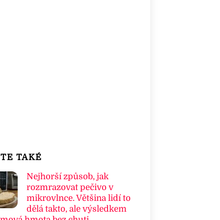
TE TAKÉ
Nejhorší způsob, jak
rozmrazovat pečivo v
mikrovlnce. Většina lidí to
dělá takto, ale výsledkem
umová hmota bez chuti