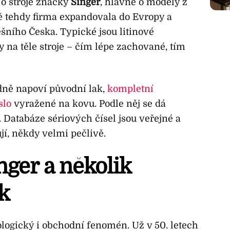
 o stroje značky
Singer
, hlavně o modely z
ávě tehdy firma expandovala do Evropy a
šního Česka. Typické jsou litinové
 na těle stroje – čím lépe zachované, tím
odně napoví původní lak,
kompletní
slo
vyražené na kovu. Podle něj se dá
. Databáze sériových čísel jsou veřejné a
jí, někdy velmi pečlivě.
nger a několik
k
ologický i obchodní fenomén. Už v 50. letech