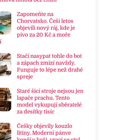
Zapomeňte na
Chorvatsko. Češi letos
objevili nový ráj, kde je
pivo za 20 Kč a moře
í
Stačí nasypat tohle do bot
a zápach zmizí navždy.
Funguje to lépe než drahé
spreje
Staré šicí stroje nejsou jen
lapače prachu. Tento
model vykupují sběratelé
za desítky tisíc
Češky objevily kouzlo
litiny. Moderní pánve
končí v koši, vrací se styl