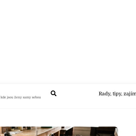
Search
Rady, tipy, zají
 kde jsou ženy samy sebou