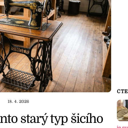
ČTE
18. 4. 2026
nto starý typ šicího
je g