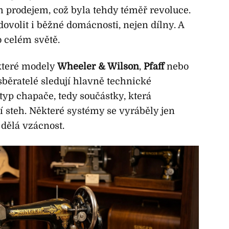
vým prodejem, což byla tehdy téměř revoluce.
dovolit i běžné domácnosti, nejen dílny. A
o celém světě.
ěkteré modely
Wheeler & Wilson
,
Pfaff
nebo
 sběratelé sledují hlavně technické
 typ chapače, tedy součástky, která
í steh. Některé systémy se vyráběly jen
 dělá vzácnost.