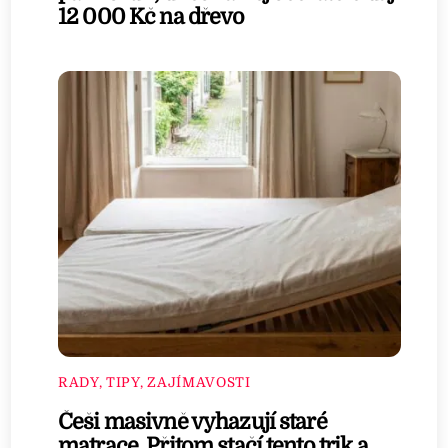
12 000 Kč na dřevo
RADY, TIPY, ZAJÍMAVOSTI
Češi masivně vyhazují staré
matrace. Přitom stačí tento trik a