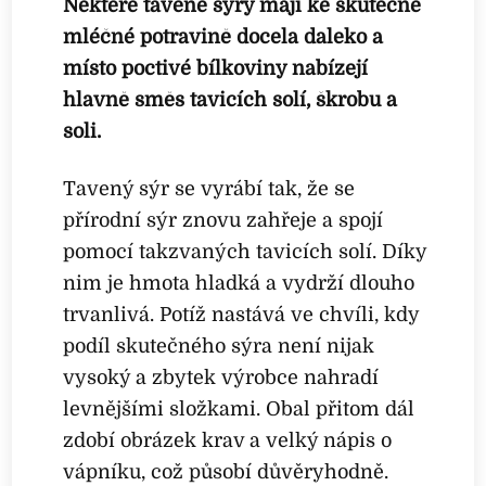
Některé tavené sýry mají ke skutečné
mléčné potravině docela daleko a
místo poctivé bílkoviny nabízejí
hlavně směs tavicích solí, škrobu a
soli.
Tavený sýr se vyrábí tak, že se
přírodní sýr znovu zahřeje a spojí
pomocí takzvaných tavicích solí. Díky
nim je hmota hladká a vydrží dlouho
trvanlivá. Potíž nastává ve chvíli, kdy
podíl skutečného sýra není nijak
vysoký a zbytek výrobce nahradí
levnějšími složkami. Obal přitom dál
zdobí obrázek krav a velký nápis o
vápníku, což působí důvěryhodně.