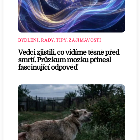
BYDLENÍ
,
RADY, TIPY, ZAJÍMAVOSTI
Vědci zjistili, co vidíme těsně před
smrtí. Průzkum mozku přinesl
fascinující odpověď