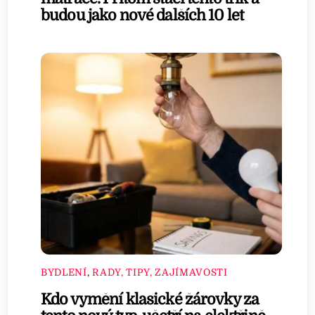
budou jako nové dalších 10 let
BYDLENÍ
,
RADY, TIPY, ZAJÍMAVOSTI
Kdo vymění klasické žárovky za