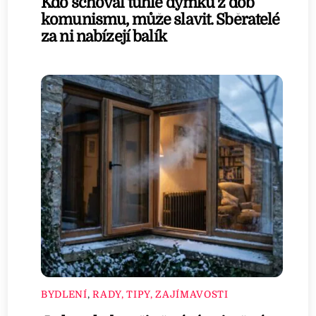
Kdo schoval tuhle dýmku z dob
komunismu, může slavit. Sběratelé
za ni nabízejí balík
BYDLENÍ
,
RADY, TIPY, ZAJÍMAVOSTI