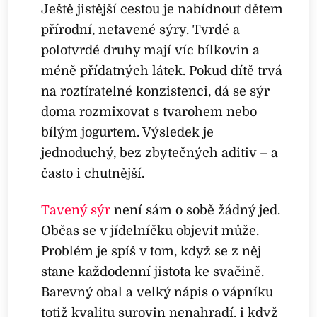
Ještě jistější cestou je nabídnout dětem
přírodní, netavené sýry. Tvrdé a
polotvrdé druhy mají víc bílkovin a
méně přídatných látek. Pokud dítě trvá
na roztíratelné konzistenci, dá se sýr
doma rozmixovat s tvarohem nebo
bílým jogurtem. Výsledek je
jednoduchý, bez zbytečných aditiv – a
často i chutnější.
Tavený sýr
není sám o sobě žádný jed.
Občas se v jídelníčku objevit může.
Problém je spíš v tom, když se z něj
stane každodenní jistota ke svačině.
Barevný obal a velký nápis o vápníku
totiž kvalitu surovin nenahradí, i když