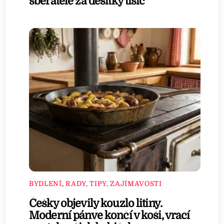
sběratelé za desítky tisíc
BYDLENÍ
,
RADY, TIPY, ZAJÍMAVOSTI
Češky objevily kouzlo litiny.
Moderní pánve končí v koši, vrací