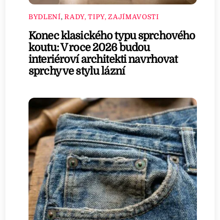
BYDLENÍ
,
RADY, TIPY, ZAJÍMAVOSTI
Konec klasického typu sprchového
koutu: V roce 2026 budou
interiéroví architekti navrhovat
sprchy ve stylu lázní