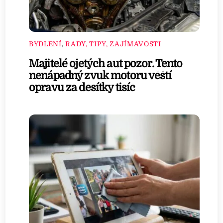
BYDLENÍ
,
RADY, TIPY, ZAJÍMAVOSTI
Majitelé ojetých aut pozor. Tento
nenápadný zvuk motoru věští
opravu za desítky tisíc