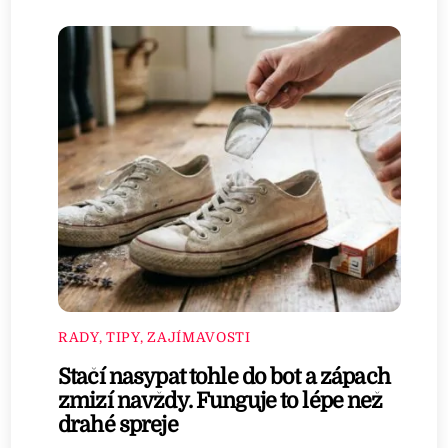
RADY, TIPY, ZAJÍMAVOSTI
Stačí nasypat tohle do bot a zápach
zmizí navždy. Funguje to lépe než
drahé spreje