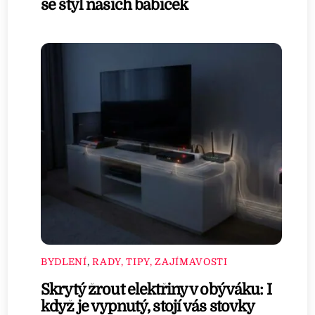
se styl našich babiček
BYDLENÍ
,
RADY, TIPY, ZAJÍMAVOSTI
Skrytý žrout elektřiny v obýváku: I
když je vypnutý, stojí vás stovky