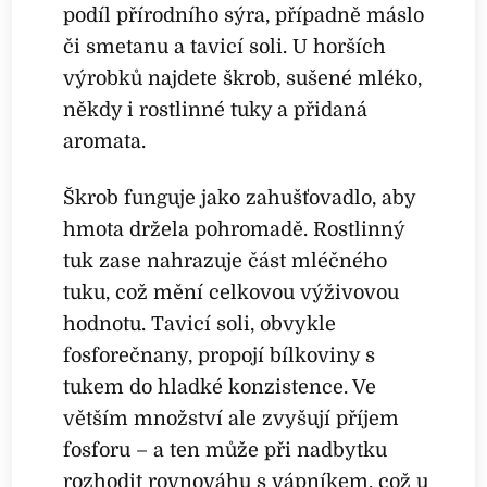
podíl přírodního sýra, případně máslo
či smetanu a tavicí soli. U horších
výrobků najdete škrob, sušené mléko,
někdy i rostlinné tuky a přidaná
aromata.
Škrob funguje jako zahušťovadlo, aby
hmota držela pohromadě. Rostlinný
tuk zase nahrazuje část mléčného
tuku, což mění celkovou výživovou
hodnotu. Tavicí soli, obvykle
fosforečnany, propojí bílkoviny s
tukem do hladké konzistence. Ve
větším množství ale zvyšují příjem
fosforu – a ten může při nadbytku
rozhodit rovnováhu s vápníkem, což u