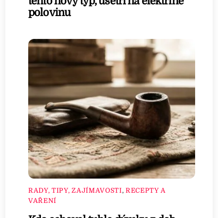
tento nový typ, ušetří na elektřině
polovinu
RADY, TIPY, ZAJÍMAVOSTI
,
RECEPTY A
VAŘENÍ