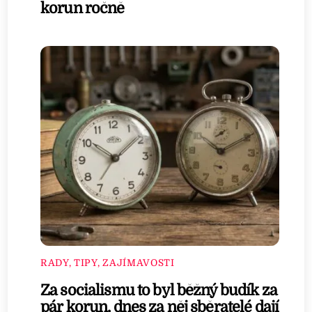
korun ročně
RADY, TIPY, ZAJÍMAVOSTI
Za socialismu to byl běžný budík za
pár korun, dnes za něj sběratelé dají