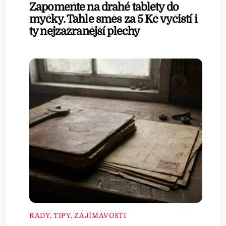
Zapomeňte na drahé tablety do
myčky. Tahle směs za 5 Kč vyčistí i
ty nejzažranější plechy
RADY, TIPY, ZAJÍMAVOSTI