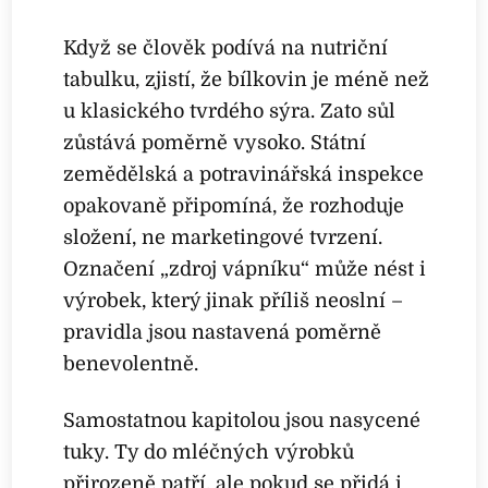
Když se člověk podívá na nutriční
tabulku, zjistí, že bílkovin je méně než
u klasického tvrdého sýra. Zato sůl
zůstává poměrně vysoko. Státní
zemědělská a potravinářská inspekce
opakovaně připomíná, že rozhoduje
složení, ne marketingové tvrzení.
Označení „zdroj vápníku“ může nést i
výrobek, který jinak příliš neoslní –
pravidla jsou nastavená poměrně
benevolentně.
Samostatnou kapitolou jsou nasycené
tuky. Ty do mléčných výrobků
přirozeně patří, ale pokud se přidá i