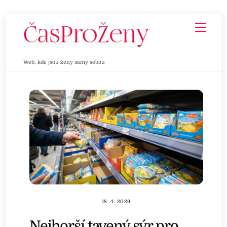
Skip
Men
to
content
Web, kde jsou ženy samy sebou
18. 4. 2026
Nejhorší tavený sýr pro