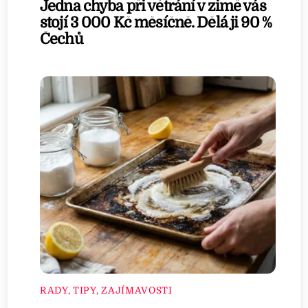
Jedna chyba při větrání v zimě vás
stojí 3 000 Kč měsíčně. Dělá ji 90 %
Čechů
RADY, TIPY, ZAJÍMAVOSTI