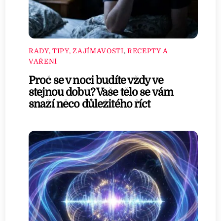
RADY, TIPY, ZAJÍMAVOSTI
,
RECEPTY A
VAŘENÍ
Proč se v noci budíte vždy ve
stejnou dobu? Vaše tělo se vám
snaží něco důležitého říct