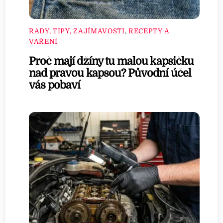
RADY, TIPY, ZAJÍMAVOSTI
,
RECEPTY A
VAŘENÍ
Proč mají džíny tu malou kapsičku
nad pravou kapsou? Původní účel
vás pobaví