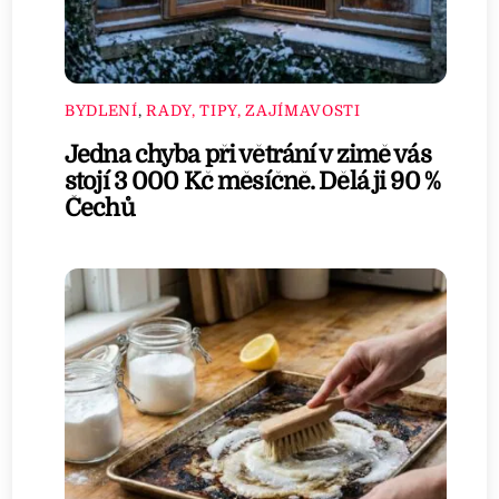
BYDLENÍ
,
RADY, TIPY, ZAJÍMAVOSTI
Jedna chyba při větrání v zimě vás
stojí 3 000 Kč měsíčně. Dělá ji 90 %
Čechů