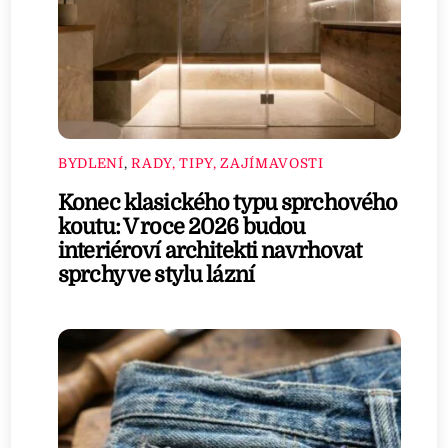
BYDLENÍ
,
RADY, TIPY, ZAJÍMAVOSTI
Konec klasického typu sprchového
koutu: V roce 2026 budou
interiéroví architekti navrhovat
sprchy ve stylu lázní