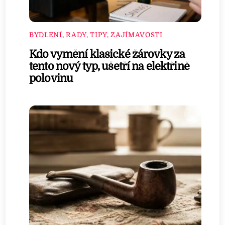
BYDLENÍ
,
RADY, TIPY, ZAJÍMAVOSTI
Kdo vymění klasické žárovky za
tento nový typ, ušetří na elektřině
polovinu