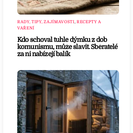
RADY, TIPY, ZAJÍMAVOSTI
,
RECEPTY A
VAŘENÍ
Kdo schoval tuhle dýmku z dob
komunismu, může slavit. Sběratelé
za ni nabízejí balík