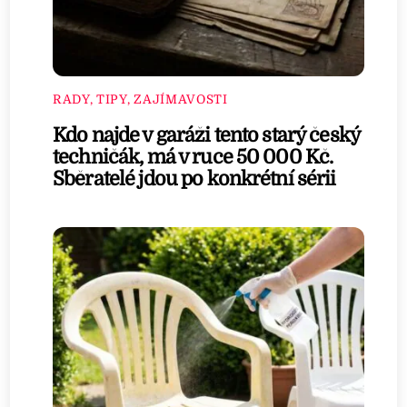
RADY, TIPY, ZAJÍMAVOSTI
Kdo najde v garáži tento starý český
techničák, má v ruce 50 000 Kč.
Sběratelé jdou po konkrétní sérii