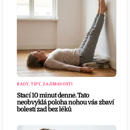
RADY, TIPY, ZAJÍMAVOSTI
Stačí 10 minut denně. Tato
neobvyklá poloha nohou vás zbaví
bolestí zad bez léků