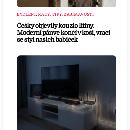
BYDLENÍ
,
RADY, TIPY, ZAJÍMAVOSTI
Češky objevily kouzlo litiny.
Moderní pánve končí v koši, vrací
se styl našich babiček