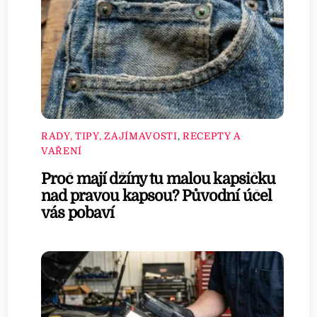
RADY, TIPY, ZAJÍMAVOSTI
,
RECEPTY A
VAŘENÍ
Proč mají džíny tu malou kapsičku
nad pravou kapsou? Původní účel
vás pobaví