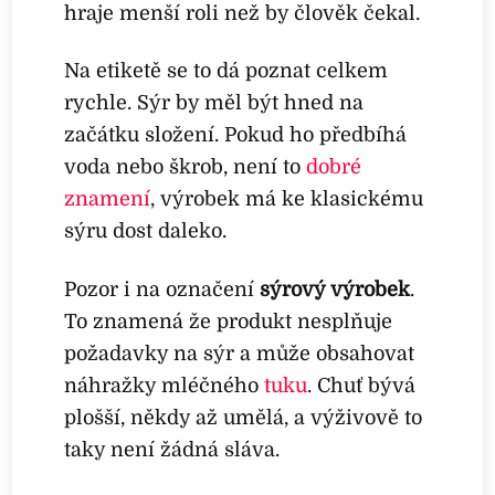
hraje menší roli než by člověk čekal.
Na etiketě se to dá poznat celkem
rychle. Sýr by měl být hned na
začátku složení. Pokud ho předbíhá
voda nebo škrob, není to
dobré
znamení
, výrobek má ke klasickému
sýru dost daleko.
Pozor i na označení
sýrový výrobek
.
To znamená že produkt nesplňuje
požadavky na sýr a může obsahovat
náhražky mléčného
tuku
. Chuť bývá
plošší, někdy až umělá, a výživově to
taky není žádná sláva.