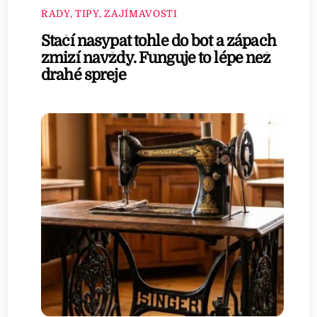
RADY, TIPY, ZAJÍMAVOSTI
Stačí nasypat tohle do bot a zápach
zmizí navždy. Funguje to lépe než
drahé spreje