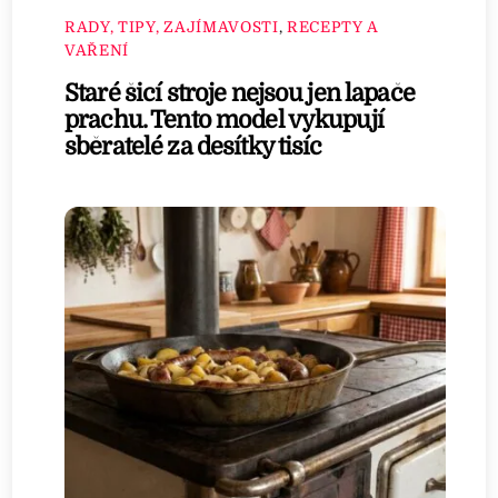
RADY, TIPY, ZAJÍMAVOSTI
,
RECEPTY A
VAŘENÍ
Staré šicí stroje nejsou jen lapače
prachu. Tento model vykupují
sběratelé za desítky tisíc