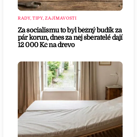
RADY, TIPY, ZAJÍMAVOSTI
Za socialismu to byl běžný budík za
pár korun, dnes za něj sběratelé dají
12 000 Kč na dřevo