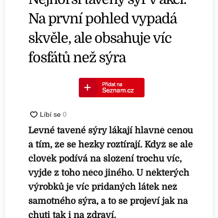
Na první pohled vypadá
skvěle, ale obsahuje víc
fosfátů než sýra
Levné tavené sýry lákají hlavně cenou
a tím, že se hezky roztírají. Když se ale
člověk podívá na složení trochu víc,
vyjde z toho něco jiného. U některých
výrobků je víc přidaných látek než
samotného sýra, a to se projeví jak na
chuti tak i na zdraví.