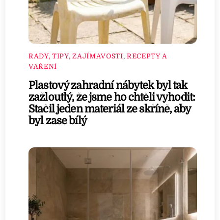
RADY, TIPY, ZAJÍMAVOSTI
,
RECEPTY A
VAŘENÍ
Plastový zahradní nábytek byl tak
zažloutlý, že jsme ho chtěli vyhodit:
Stačil jeden materiál ze skříně, aby
byl zase bílý