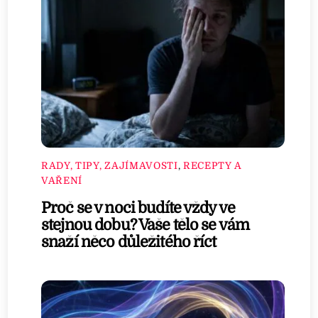
RADY, TIPY, ZAJÍMAVOSTI
,
RECEPTY A
VAŘENÍ
Proč se v noci budíte vždy ve
stejnou dobu? Vaše tělo se vám
snaží něco důležitého říct