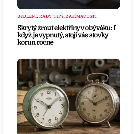
BYDLENÍ
,
RADY, TIPY, ZAJÍMAVOSTI
Skrytý žrout elektřiny v obýváku: I
když je vypnutý, stojí vás stovky
korun ročně