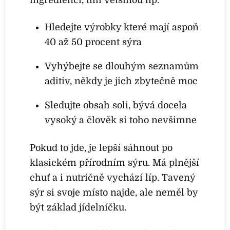
ingrediencí, tím většinou líp.
Hledejte výrobky které mají aspoň
40 až 50 procent sýra
Vyhýbejte se dlouhým seznamům
aditiv, někdy je jich zbytečně moc
Sledujte obsah soli, bývá docela
vysoký a člověk si toho nevšimne
Pokud to jde, je lepší sáhnout po
klasickém přírodním sýru. Má plnější
chuť a i nutričně vychází líp. Tavený
sýr si svoje místo najde, ale neměl by
být základ jídelníčku.