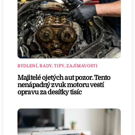
BYDLENÍ
,
RADY, TIPY, ZAJÍMAVOSTI
Majitelé ojetých aut pozor. Tento
nenápadný zvuk motoru věští
opravu za desítky tisíc