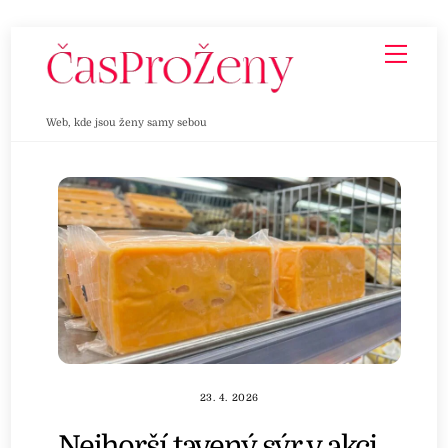
Skip
Men
to
content
Web, kde jsou ženy samy sebou
23. 4. 2026
Nejhorší tavený sýr v akci.