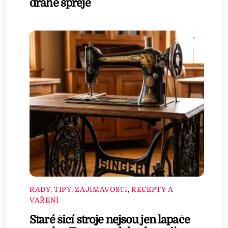
drahé spreje
RADY, TIPY, ZAJÍMAVOSTI
,
RECEPTY A
VAŘENÍ
Staré šicí stroje nejsou jen lapače