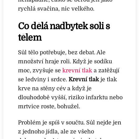
rychlá svačina, nic velkého.
Co dělá nadbytek soli s
tělem
Sůl tělo potřebuje, bez debat. Ale
množství hraje roli. Když je sodíku
moc, zvyšuje se
krevní tlak
a zatěžují
se ledviny i srdce.
Krevní tlak
je tlak
krve na stěny cév a když je
dlouhodobě vyšší, riziko infarktu nebo
mrtvice roste, bohužel.
Problém je spíš v součtu. Sůl nejde jen
z jednoho jídla, ale ze všeho