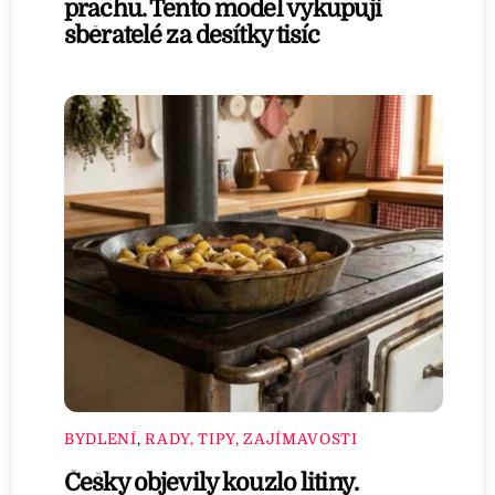
prachu. Tento model vykupují
sběratelé za desítky tisíc
BYDLENÍ
,
RADY, TIPY, ZAJÍMAVOSTI
Češky objevily kouzlo litiny.