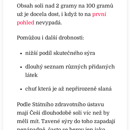
Obsah soli nad 2 gramy na 100 gramů
už je docela dost, i když to na
první
pohled
nevypadá.
Pomůžou i další drobnosti:
nižší podíl skutečného sýra
dlouhý seznam různých přidaných
látek
chuť která je až nepřirozeně slaná
Podle Státního zdravotního ústavu
mají Češi dlouhodobě soli víc než by
měli mít. Tavené sýry do toho zapadají
nenápadně, často se berou jen jako