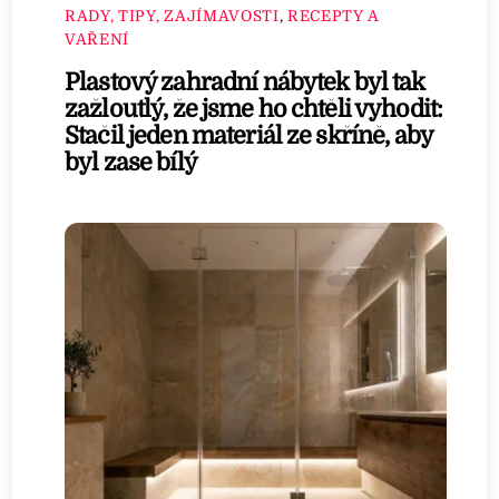
RADY, TIPY, ZAJÍMAVOSTI
,
RECEPTY A
VAŘENÍ
Plastový zahradní nábytek byl tak
zažloutlý, že jsme ho chtěli vyhodit:
Stačil jeden materiál ze skříně, aby
byl zase bílý