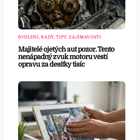
BYDLENÍ
,
RADY, TIPY, ZAJÍMAVOSTI
Majitelé ojetých aut pozor. Tento
nenápadný zvuk motoru věští
opravu za desítky tisíc