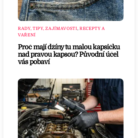
RADY, TIPY, ZAJÍMAVOSTI
,
RECEPTY A
VAŘENÍ
Proč mají džíny tu malou kapsičku
nad pravou kapsou? Původní účel
vás pobaví