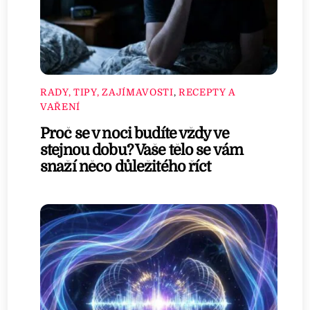
RADY, TIPY, ZAJÍMAVOSTI
,
RECEPTY A
VAŘENÍ
Proč se v noci budíte vždy ve
stejnou dobu? Vaše tělo se vám
snaží něco důležitého říct