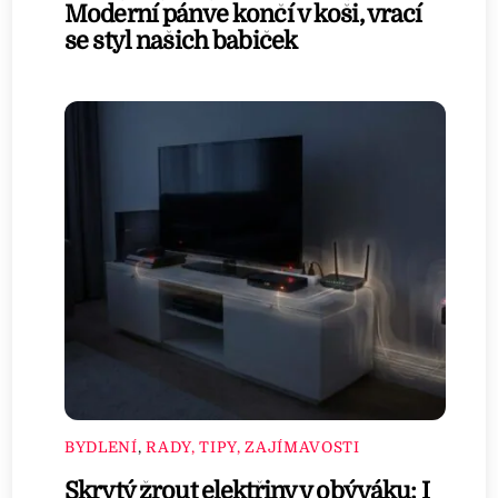
Moderní pánve končí v koši, vrací
se styl našich babiček
BYDLENÍ
,
RADY, TIPY, ZAJÍMAVOSTI
Skrytý žrout elektřiny v obýváku: I