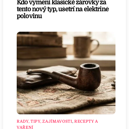
Kdo vymění klasické žárovky za
tento nový typ, ušetří na elektřině
polovinu
RADY, TIPY, ZAJÍMAVOSTI
,
RECEPTY A
VAŘENÍ