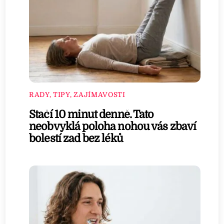
RADY, TIPY, ZAJÍMAVOSTI
Stačí 10 minut denně. Tato
neobvyklá poloha nohou vás zbaví
bolestí zad bez léků