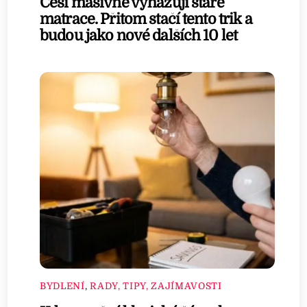
Češi masivně vyhazují staré
matrace. Přitom stačí tento trik a
budou jako nové dalších 10 let
BYDLENÍ
,
RADY, TIPY, ZAJÍMAVOSTI