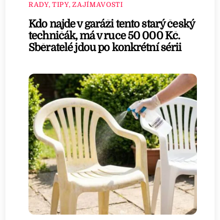
RADY, TIPY, ZAJÍMAVOSTI
Kdo najde v garáži tento starý český
techničák, má v ruce 50 000 Kč.
Sběratelé jdou po konkrétní sérii