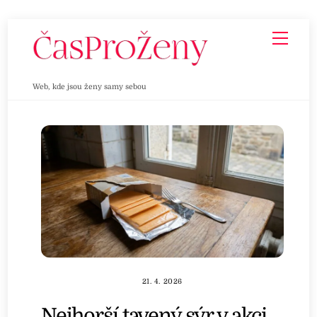
Skip
Men
to
content
Web, kde jsou ženy samy sebou
21. 4. 2026
Nejhorší tavený sýr v akci.