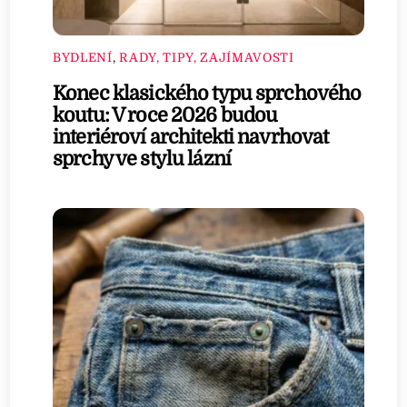
BYDLENÍ
,
RADY, TIPY, ZAJÍMAVOSTI
Konec klasického typu sprchového
koutu: V roce 2026 budou
interiéroví architekti navrhovat
sprchy ve stylu lázní