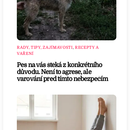
RADY, TIPY, ZAJÍMAVOSTI
,
RECEPTY A
VAŘENÍ
Pes na vás štěká z konkrétního
důvodu. Není to agrese, ale
varování před tímto nebezpečím