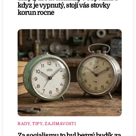
když je vypnutý, stojí vás stovky
korun ročně
RADY, TIPY, ZAJÍMAVOSTI
Za socialismu to byl běžný budík za