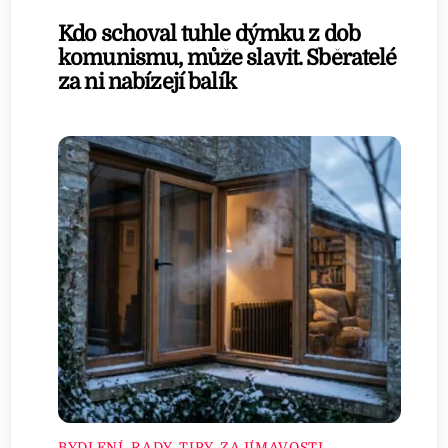
Kdo schoval tuhle dýmku z dob
komunismu, může slavit. Sběratelé
za ni nabízejí balík
BYDLENÍ
,
RADY, TIPY, ZAJÍMAVOSTI