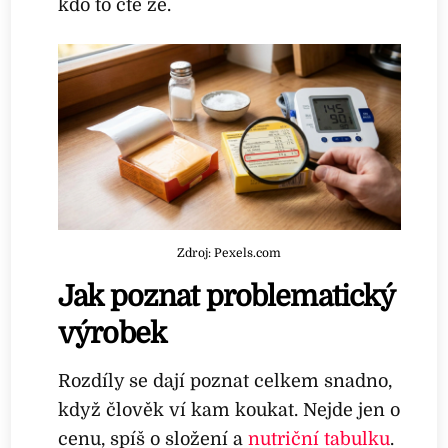
kdo to čte že.
Zdroj: Pexels.com
Jak poznat problematický
výrobek
Rozdíly se dají poznat celkem snadno,
když člověk ví kam koukat. Nejde jen o
cenu, spíš o složení a
nutriční tabulku
.