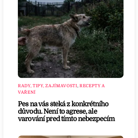
RADY, TIPY, ZAJÍMAVOSTI
,
RECEPTY A
VAŘENÍ
Pes na vás štěká z konkrétního
důvodu. Není to agrese, ale
varování před tímto nebezpečím