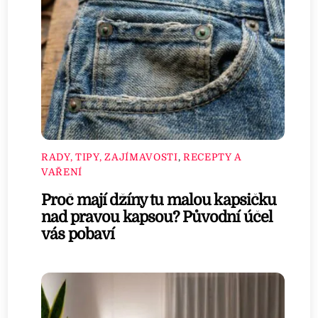
RADY, TIPY, ZAJÍMAVOSTI
,
RECEPTY A
VAŘENÍ
Proč mají džíny tu malou kapsičku
nad pravou kapsou? Původní účel
vás pobaví