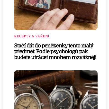
RECEPTY A VAŘENÍ
Stačí dát do peněženky tento malý
předmět. Podle psychologů pak
budete utrácet mnohem rozvážněji