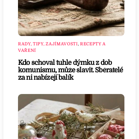
RADY, TIPY, ZAJÍMAVOSTI
,
RECEPTY A
VAŘENÍ
Kdo schoval tuhle dýmku z dob
komunismu, může slavit. Sběratelé
za ni nabízejí balík