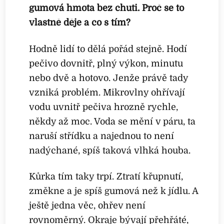
gumová hmota bez chuti. Proč se to
vlastně děje a co s tím?
Hodně lidí to dělá pořád stejně. Hodí
pečivo dovnitř, plný výkon, minutu
nebo dvě a hotovo. Jenže právě tady
vzniká problém. Mikrovlny ohřívají
vodu uvnitř pečiva hrozně rychle,
někdy až moc. Voda se mění v páru, ta
naruší střídku a najednou to není
nadýchané, spíš taková vlhká houba.
Kůrka tím taky trpí. Ztratí křupnutí,
změkne a je spíš gumová než k jídlu. A
ještě jedna věc, ohřev není
rovnoměrný. Okraje bývají přehřáté,