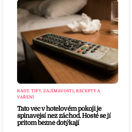
RADY, TIPY, ZAJÍMAVOSTI
,
RECEPTY A
VAŘENÍ
Tato věc v hotelovém pokoji je
špinavější než záchod. Hosté se jí
přitom běžně dotýkají