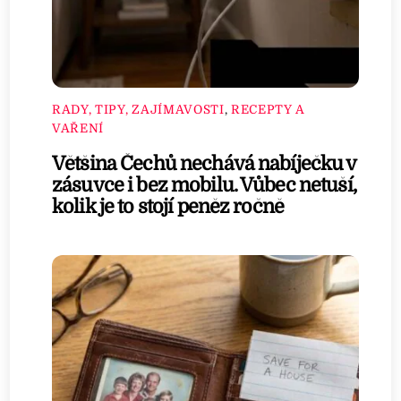
RADY, TIPY, ZAJÍMAVOSTI
,
RECEPTY A
VAŘENÍ
Většina Čechů nechává nabíječku v
zásuvce i bez mobilu. Vůbec netuší,
kolik je to stojí peněz ročně