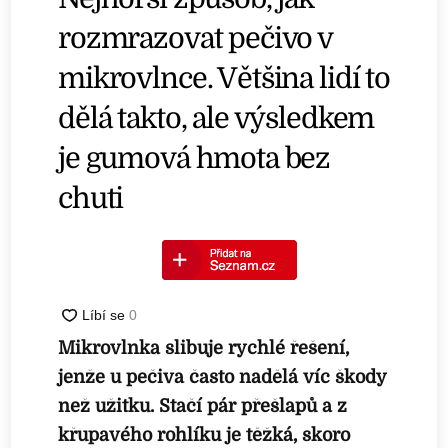
rozmrazovat pečivo v
mikrovlnce. Většina lidí to
dělá takto, ale výsledkem
je gumová hmota bez
chuti
Mikrovlnka slibuje rychlé řešení,
jenže u pečiva často nadělá víc škody
než užitku. Stačí pár přešlapů a z
křupavého rohlíku je těžká, skoro