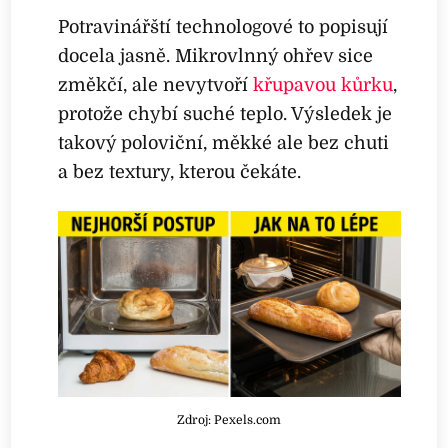
Potravinářští technologové to popisují
docela jasně. Mikrovlnný ohřev sice
změkčí, ale nevytvoří
křupavou kůrku
,
protože chybí suché teplo. Výsledek je
takový poloviční, měkké ale bez chuti
a bez textury, kterou čekáte.
Zdroj: Pexels.com