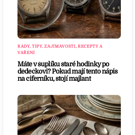
RADY, TIPY, ZAJÍMAVOSTI
,
RECEPTY A
VAŘENÍ
Máte v šuplíku staré hodinky po
dědečkovi? Pokud mají tento nápis
na ciferníku, stojí majlant