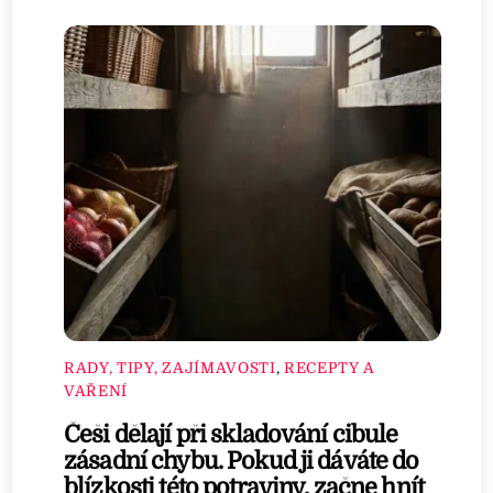
RADY, TIPY, ZAJÍMAVOSTI
,
RECEPTY A
VAŘENÍ
Češi dělají při skladování cibule
zásadní chybu. Pokud ji dáváte do
blízkosti této potraviny, začne hnít