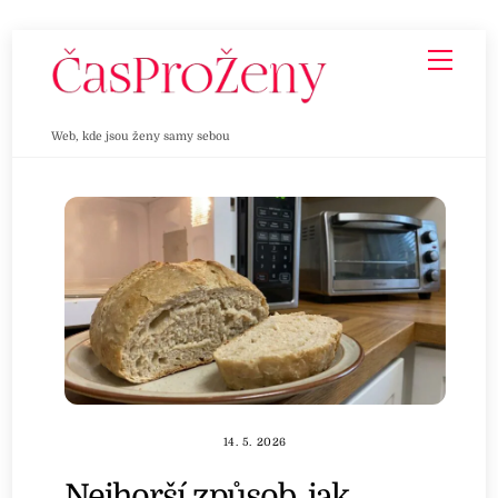
Skip
Men
to
content
Web, kde jsou ženy samy sebou
14. 5. 2026
Nejhorší způsob, jak