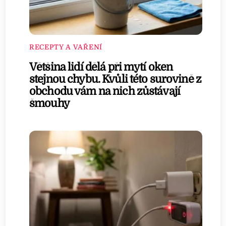
RECEPTY A VAŘENÍ
Většina lidí dělá při mytí oken
stejnou chybu. Kvůli této surovině z
obchodu vám na nich zůstávají
šmouhy