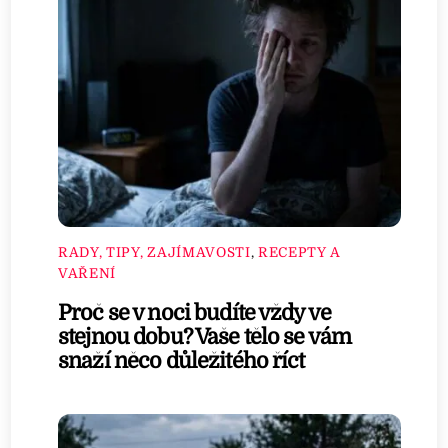
RADY, TIPY, ZAJÍMAVOSTI
,
RECEPTY A
VAŘENÍ
Proč se v noci budíte vždy ve
stejnou dobu? Vaše tělo se vám
snaží něco důležitého říct