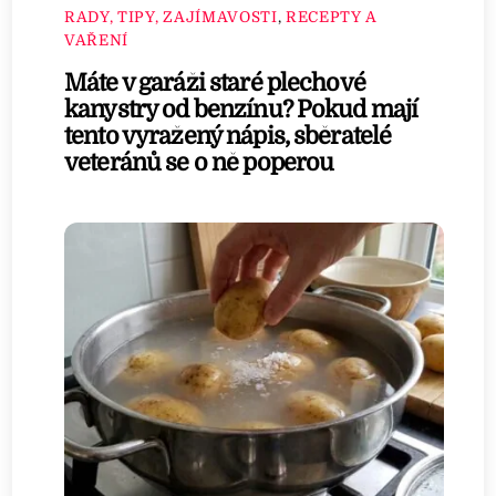
RADY, TIPY, ZAJÍMAVOSTI
,
RECEPTY A
VAŘENÍ
Máte v garáži staré plechové
kanystry od benzínu? Pokud mají
tento vyražený nápis, sběratelé
veteránů se o ně poperou