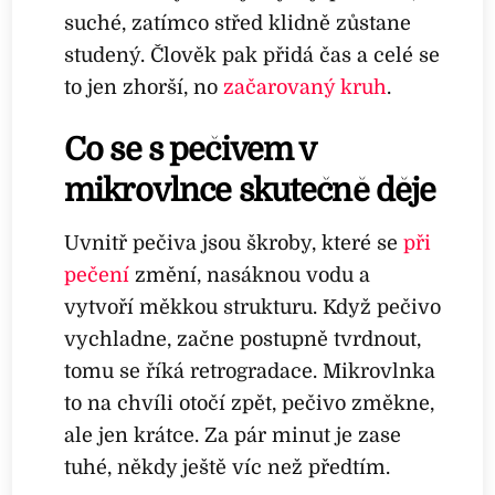
suché, zatímco střed klidně zůstane
studený. Člověk pak přidá čas a celé se
to jen zhorší, no
začarovaný kruh
.
Co se s pečivem v
mikrovlnce skutečně děje
Uvnitř pečiva jsou škroby, které se
při
pečení
změní, nasáknou vodu a
vytvoří měkkou strukturu. Když pečivo
vychladne, začne postupně tvrdnout,
tomu se říká retrogradace. Mikrovlnka
to na chvíli otočí zpět, pečivo změkne,
ale jen krátce. Za pár minut je zase
tuhé, někdy ještě víc než předtím.