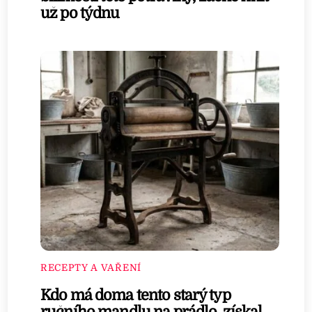
už po týdnu
RECEPTY A VAŘENÍ
Kdo má doma tento starý typ
ručního mandlu na prádlo, získal