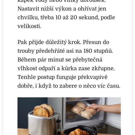
kapek vody nebo vlhký ubrousek.
Nastavit nižší výkon a ohřívat jen
chvilku, třeba 10 až 20 sekund, podle
velikosti.
Pak přijde důležitý krok. Přesun do
trouby předehřáté asi na 180 stupňů.
Během pár minut se přebytečná
vlhkost odpaří a kůrka zase zkřupne.
Tenhle postup funguje překvapivě
dobře, i když to zabere o něco víc času.