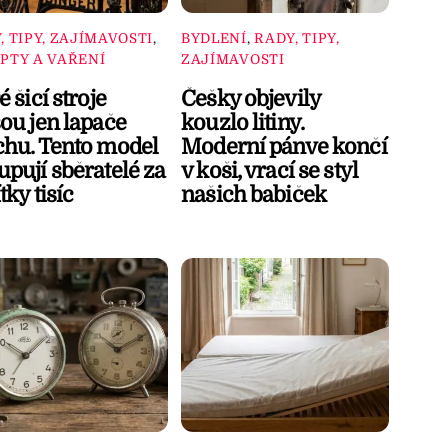
, TIPY, ZAJÍMAVOSTI
,
BYDLENÍ
,
RADY, TIPY,
PTY A VAŘENÍ
ZAJÍMAVOSTI
é šicí stroje
Češky objevily
ou jen lapače
kouzlo litiny.
chu. Tento model
Moderní pánve končí
pují sběratelé za
v koši, vrací se styl
tky tisíc
našich babiček