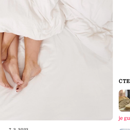
ČTE
je g
7. 3. 2022