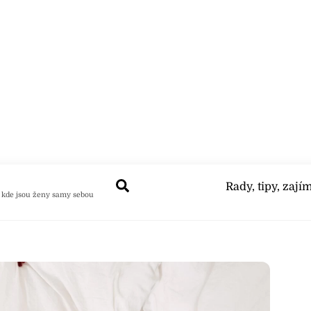
Search
Rady, tipy, zají
 kde jsou ženy samy sebou