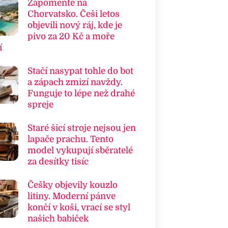
Zapomeňte na
Chorvatsko. Češi letos
objevili nový ráj, kde je
pivo za 20 Kč a moře
í
Stačí nasypat tohle do bot
a zápach zmizí navždy.
Funguje to lépe než drahé
spreje
Staré šicí stroje nejsou jen
lapače prachu. Tento
model vykupují sběratelé
za desítky tisíc
Češky objevily kouzlo
litiny. Moderní pánve
končí v koši, vrací se styl
našich babiček