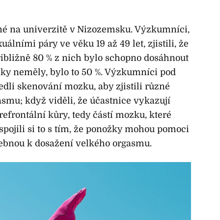
é na univerzitě v Nizozemsku. Výzkumníci,
uálními páry ve věku 19 až 49 let, zjistili, že
řibližně 80 % z nich bylo schopno dosáhnout
ky neměly, bylo to 50 %. Výzkumníci pod
dli skenování mozku, aby zjistili různé
mu; když viděli, že účastnice vykazují
refrontální kůry, tedy částí mozku, které
 spojili si to s tím, že ponožky mohou pomoci
řebnou k dosažení velkého orgasmu.