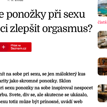
 že ponožky při sexu
čistš
 zlepšit orgasmus?
ít na sobě při sexu, se jen málokterý kus
arity jako skromné ponožky. Sklon
při sexu ponožky na sobě inspiroval nespočet
rbu. Světe, div se, ale skutečně se ukázalo,
sexu totiž může být přínosné, uvádí web