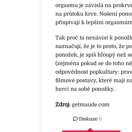
orgasmu je závislá na prokrven
na průtoku krve. Nošení pono
přispívají k lepším orgasmům
Tak proč ta nenávist k ponož
naznačují, že je to proto, že
ponožek, je spíš hloupý než sex
(zejména pokud se do toho něj
odpovědnost popkultury: pravd
filmové postavy, které mají na
herci na sobě ponožky.
Zdroj:
getmaude.com
Diskuze
0