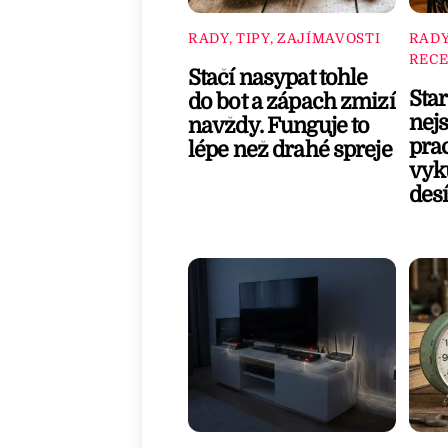
RADY, TIPY, ZAJÍMAVOSTI
RADY
RECE
Stačí nasypat tohle
Star
do bot a zápach zmizí
nejs
navždy. Funguje to
pra
lépe než drahé spreje
vyku
desí