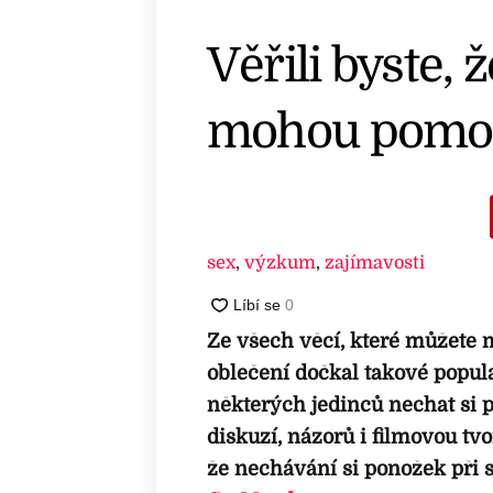
Věřili byste,
mohou pomoci
sex
,
výzkum
,
zajímavosti
Ze všech věcí, které můžete m
oblečení dočkal takové popul
některých jedinců nechat si 
diskuzí, názorů i filmovou tvo
že nechávání si ponožek při 