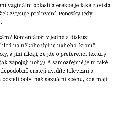
í vaginální oblasti a erekce je také závislá
žek zvyšuje prokrvení. Ponožky tedy
.
kám? Komentátoři v jedné z diskuzí
 pohled na někoho úplně nahého, kromě
y, a jiní říkají, že jde o preferenci textury
ak zapojují nohy). A samozřejmě je tu také
ěpodobně častěji uvidíte televizní a
 posteli boty, než sexuální scénu, kde mají