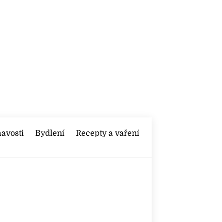
mavosti
Bydlení
Recepty a vaření