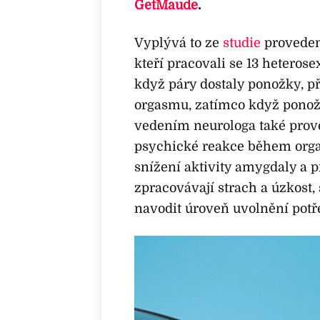
GetMaude
.
Vyplývá to ze
studie
proveden
kteří pracovali se 13 heterosex
když páry dostaly ponožky, p
orgasmu, zatímco když ponož
vedením neurologa také prove
psychické reakce během orgas
snížení aktivity amygdaly a p
zpracovávají strach a úzkost,
navodit úroveň uvolnění pot