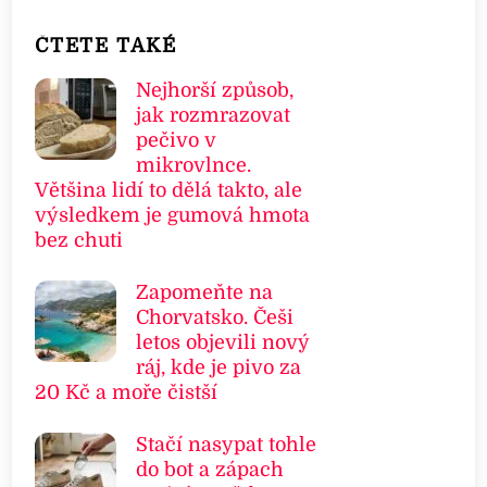
ČTETE TAKÉ
Nejhorší způsob,
jak rozmrazovat
pečivo v
mikrovlnce.
Většina lidí to dělá takto, ale
výsledkem je gumová hmota
bez chuti
Zapomeňte na
Chorvatsko. Češi
letos objevili nový
ráj, kde je pivo za
20 Kč a moře čistší
Stačí nasypat tohle
do bot a zápach