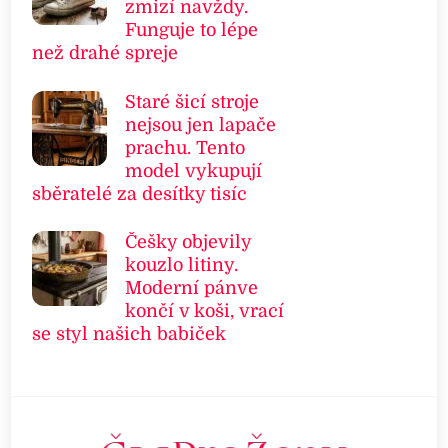
zmizí navždy.
Funguje to lépe
než drahé spreje
Staré šicí stroje
nejsou jen lapače
prachu. Tento
model vykupují
sběratelé za desítky tisíc
Češky objevily
kouzlo litiny.
Moderní pánve
končí v koši, vrací
se styl našich babiček