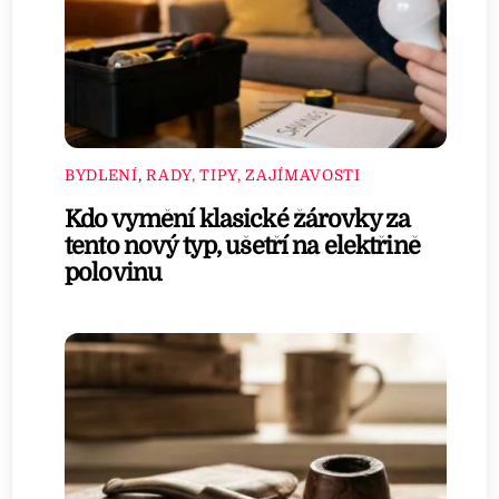
BYDLENÍ
,
RADY, TIPY, ZAJÍMAVOSTI
Kdo vymění klasické žárovky za
tento nový typ, ušetří na elektřině
polovinu