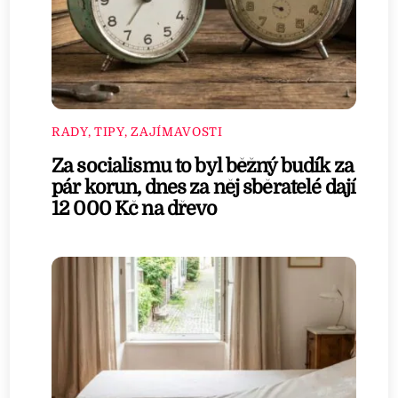
RADY, TIPY, ZAJÍMAVOSTI
Za socialismu to byl běžný budík za
pár korun, dnes za něj sběratelé dají
12 000 Kč na dřevo