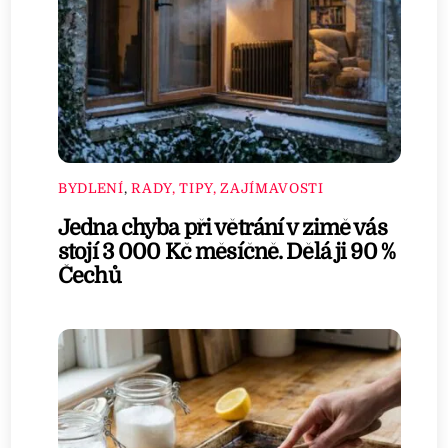
BYDLENÍ
,
RADY, TIPY, ZAJÍMAVOSTI
Jedna chyba při větrání v zimě vás
stojí 3 000 Kč měsíčně. Dělá ji 90 %
Čechů