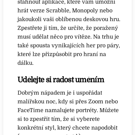
stáhnout aplikace, které vám umožní
hrát verze Scrabble, Monopoly nebo
jakoukoli vaši oblíbenou deskovou hru.
Zpestřete ji tím, že určíte, že poražený
musí udělat něco pro vítěze. Na trhu je
také spousta vynikajících her pro páry,
které lze přizpůsobit pro hraní na
dálku.
Udělejte si radost uměním
Dobrým nápadem je i uspořádat
malířskou noc, kdy si přes Zoom nebo
FaceTime namalujete portréty. Můžete
si to zpestřit tím, že si vyberete
konkrétní styl, který chcete napodobit