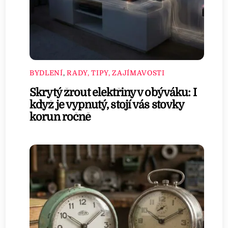
BYDLENÍ
,
RADY, TIPY, ZAJÍMAVOSTI
Skrytý žrout elektřiny v obýváku: I
když je vypnutý, stojí vás stovky
korun ročně