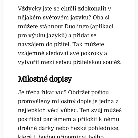
Vždycky jste se chtěli zdokonalit v
nějakém světovém jazyku? Oba si
můžete stáhnout Duolingo (aplikaci
pro výuku jazyků) a přidat se
navzájem do přátel. Tak můžete
vzájemně sledovat své pokroky a
vytvořit mezi sebou přátelskou soutěž.
Milostné dopisy
Je třeba říkat víc? Obdržet poštou
promyšlený milostný dopis je jedna z
nejlepších věcí vůbec. Ten svůj můžeš
postříkat parfémem a přiložit k němu
drobné dárky nebo hezké pohlednice,
které ti budou připomínat tvého