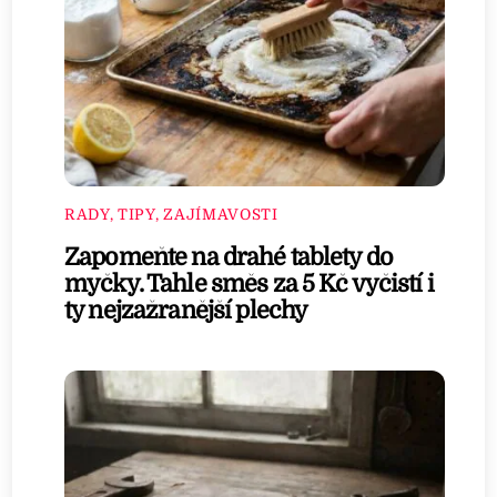
RADY, TIPY, ZAJÍMAVOSTI
Zapomeňte na drahé tablety do
myčky. Tahle směs za 5 Kč vyčistí i
ty nejzažranější plechy