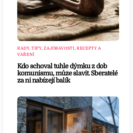
RADY, TIPY, ZAJÍMAVOSTI
,
RECEPTY A
VAŘENÍ
Kdo schoval tuhle dýmku z dob
komunismu, může slavit. Sběratelé
za ni nabízejí balík