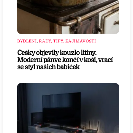
BYDLENÍ
,
RADY, TIPY, ZAJÍMAVOSTI
Češky objevily kouzlo litiny.
Moderní pánve končí v koši, vrací
se styl našich babiček