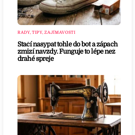
RADY, TIPY, ZAJÍMAVOSTI
Stačí nasypat tohle do bot a zápach
zmizí navždy. Funguje to lépe než
drahé spreje