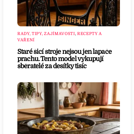
RADY, TIPY, ZAJÍMAVOSTI
,
RECEPTY A
VAŘENÍ
Staré šicí stroje nejsou jen lapače
prachu. Tento model vykupují
sběratelé za desítky tisíc