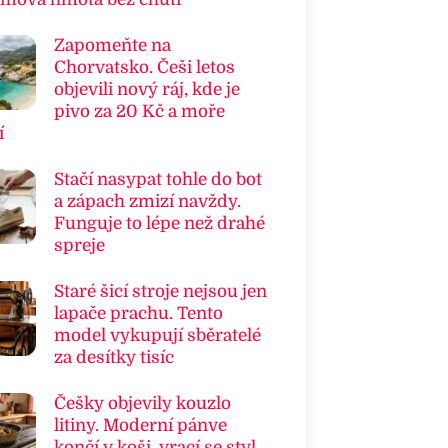
Zapomeňte na
Chorvatsko. Češi letos
objevili nový ráj, kde je
pivo za 20 Kč a moře
í
Stačí nasypat tohle do bot
a zápach zmizí navždy.
Funguje to lépe než drahé
spreje
Staré šicí stroje nejsou jen
lapače prachu. Tento
model vykupují sběratelé
za desítky tisíc
Češky objevily kouzlo
litiny. Moderní pánve
končí v koši, vrací se styl