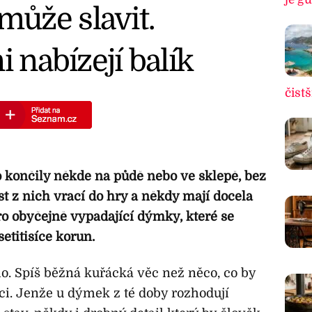
ůže slavit.
i nabízejí balík
čistš
o končily někde na půdě nebo ve sklepě, bez
st z nich vrací do hry a někdy mají docela
pro obyčejně vypadající dýmky, které se
setitisíce korun.
o. Spíš běžná kuřácká věc než něco, co by
ci. Jenže u dýmek z té doby rozhodují