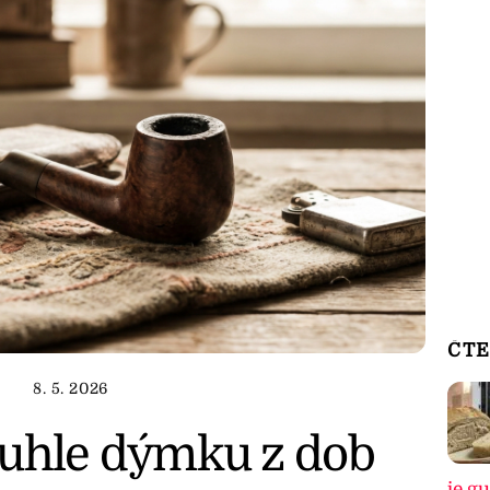
ČTE
8. 5. 2026
tuhle dýmku z dob
je g