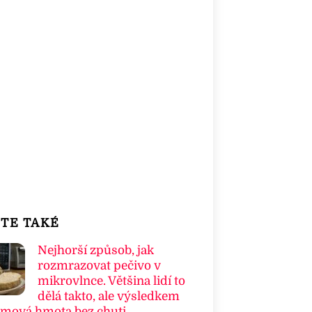
TE TAKÉ
Nejhorší způsob, jak
rozmrazovat pečivo v
mikrovlnce. Většina lidí to
dělá takto, ale výsledkem
umová hmota bez chuti