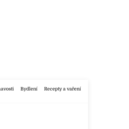
mavosti
Bydlení
Recepty a vaření