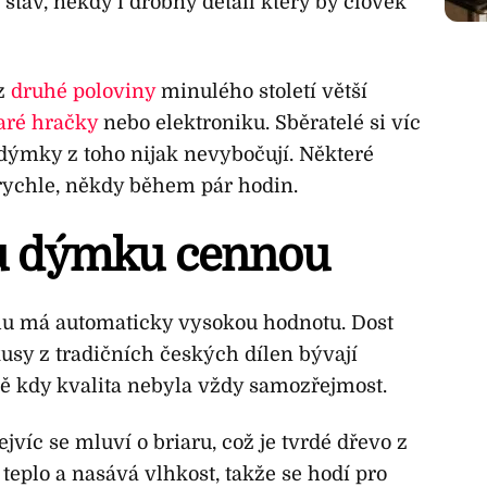
 stav, někdy i drobný detail který by člověk
 z
druhé poloviny
minulého století větší
aré hračky
nebo elektroniku. Sběratelé si víc
 dýmky z toho nijak nevybočují. Některé
rychle, někdy během pár hodin.
ou dýmku cennou
 má automaticky vysokou hodnotu. Dost
usy z tradičních českých dílen bývají
bě kdy kvalita nebyla vždy samozřejmost.
ejvíc se mluví o briaru, což je tvrdé dřevo z
teplo a nasává vlhkost, takže se hodí pro