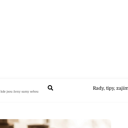
Search
Rady, tipy, zají
 kde jsou ženy samy sebou