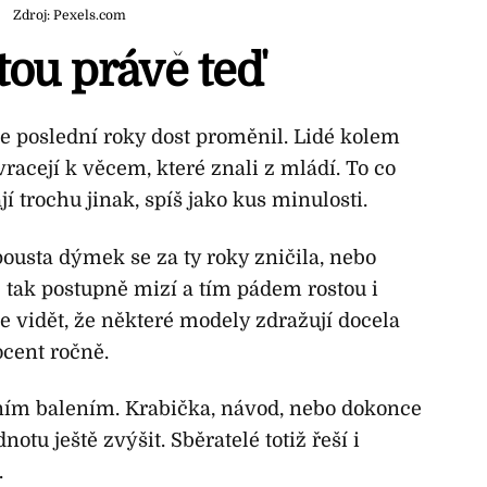
Zdroj: Pexels.com
tou právě teď
e poslední roky dost proměnil. Lidé kolem
 vracejí k věcem, které znali z mládí. To co
 trochu jinak, spíš jako kus minulosti.
ousta dýmek se za ty roky zničila, nebo
 tak postupně mizí a tím pádem rostou i
je vidět, že některé modely zdražují docela
ocent ročně.
ním balením. Krabička, návod, nebo dokonce
tu ještě zvýšit. Sběratelé totiž řeší i
.