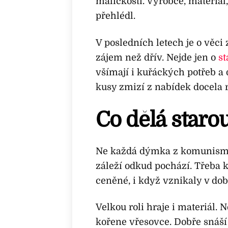
maličkosti. Výrobce, materiál,
přehlédl.
V posledních letech je o věci
zájem než dřív. Nejde jen o
st
všímají i kuřáckých potřeb a
kusy zmizí z nabídek docela 
Co dělá star
Ne každá dýmka z komunismu
záleží odkud pochází. Třeba k
ceněné, i když vznikaly v do
Velkou roli hraje i materiál. N
kořene vřesovce. Dobře snáší 