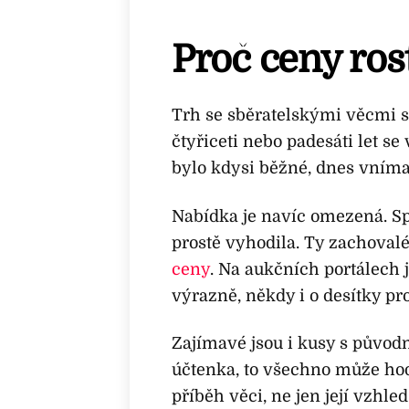
Proč ceny ros
Trh se sběratelskými věcmi s
čtyřiceti nebo padesáti let se
bylo kdysi běžné, dnes vnímají
Nabídka je navíc omezená. Sp
prostě vyhodila. Ty zachovalé
ceny
. Na aukčních portálech 
výrazně, někdy i o desítky pr
Zajímavé jsou i kusy s původ
účtenka, to všechno může hodno
příběh věci, ne jen její vzhled