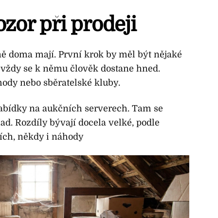
ozor při prodeji
tně doma mají. První krok by měl být nějaké
 vždy se k němu člověk dostane hned.
ody nebo sběratelské kluby.
 nabídky na aukčních serverech. Tam se
ad. Rozdíly bývají docela velké, podle
cích, někdy i náhody