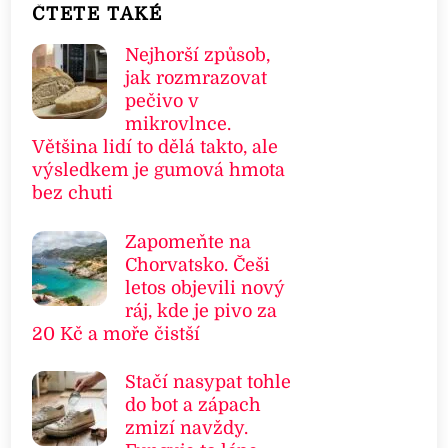
ČTETE TAKÉ
Nejhorší způsob,
jak rozmrazovat
pečivo v
mikrovlnce.
Většina lidí to dělá takto, ale
výsledkem je gumová hmota
bez chuti
Zapomeňte na
Chorvatsko. Češi
letos objevili nový
ráj, kde je pivo za
20 Kč a moře čistší
Stačí nasypat tohle
do bot a zápach
zmizí navždy.