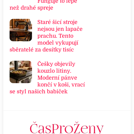
Funguje to lépe
než drahé spreje
Staré šicí stroje
nejsou jen lapače
prachu. Tento
model vykupují
sběratelé za desítky tisíc
Češky objevily
kouzlo litiny.
Moderní pánve
končí v koši, vrací
se styl našich babiček