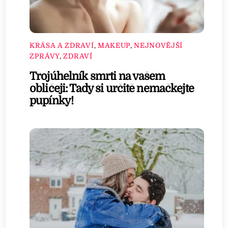
KRÁSA A ZDRAVÍ
,
MAKEUP
,
NEJNOVĚJŠÍ
ZPRÁVY
,
ZDRAVÍ
Trojúhelník smrti na vašem
obličeji: Tady si určitě nemačkejte
pupínky!