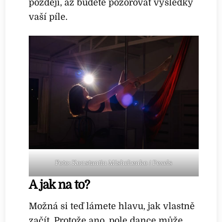
později, až budete pozorovat výsledky
vaší píle.
Foto: Konstantin Mishchenko / Pexels
A jak na to?
Možná si teď lámete hlavu, jak vlastně
začít. Protože ano, pole dance může