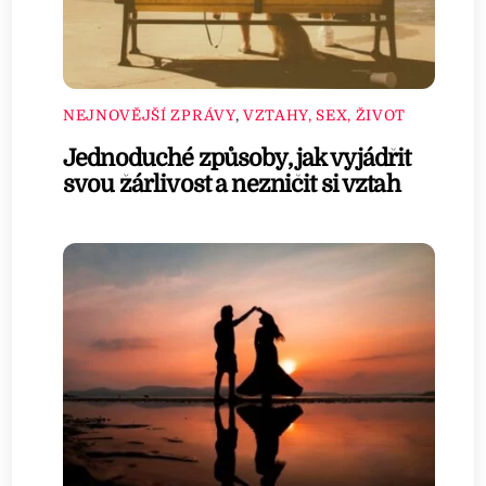
NEJNOVĚJŠÍ ZPRÁVY
,
VZTAHY, SEX, ŽIVOT
Jednoduché způsoby, jak vyjádřit
svou žárlivost a nezničit si vztah