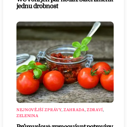
jednu drobnost
NEJNOVĚJŠÍ ZPRÁVY
,
ZAHRADA
,
ZDRAVÍ
,
ZELENINA