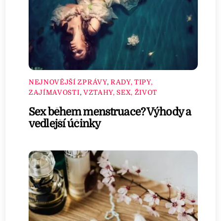
NEJNOVĚJŠÍ ZPRÁVY
,
RADY, TIPY,
ZAJÍMAVOSTI
,
VZTAHY, SEX, ŽIVOT
Sex během menstruace? Výhody a
vedlejší účinky