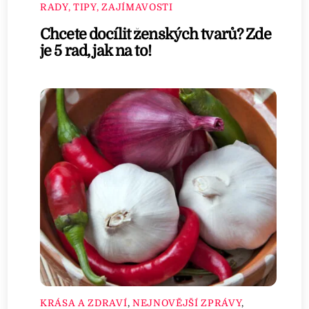
RADY, TIPY, ZAJÍMAVOSTI
Chcete docílit ženských tvarů? Zde
je 5 rad, jak na to!
KRÁSA A ZDRAVÍ
,
NEJNOVĚJŠÍ ZPRÁVY
,