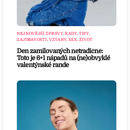
NEJNOVĚJŠÍ ZPRÁVY
,
RADY, TIPY,
ZAJÍMAVOSTI
,
VZTAHY, SEX, ŽIVOT
Den zamilovaných netradičně:
Toto je 6+1 nápadů na (ne)obvyklé
valentýnské rande