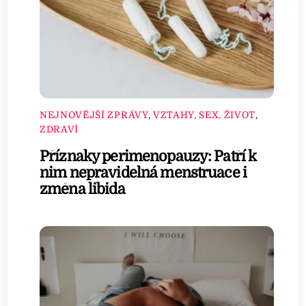
NEJNOVĚJŠÍ ZPRÁVY
,
VZTAHY, SEX, ŽIVOT
,
ZDRAVÍ
Příznaky perimenopauzy: Patří k
nim nepravidelná menstruace i
změna libida