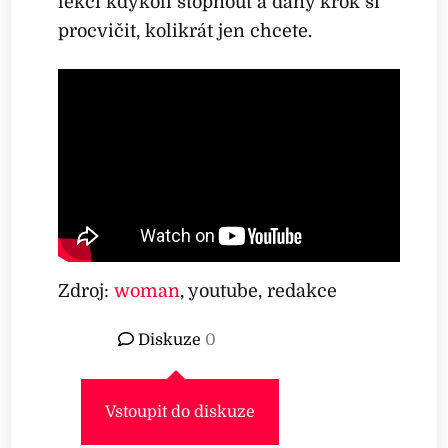
lekci kdykoli stopnout a daný krok si
procvičit, kolikrát jen chcete.
Zdroj:
woman
, youtube, redakce
Diskuze
0
Vstoupit do diskuze