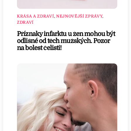
KRÁSA A ZDRAVÍ
,
NEJNOVĚJŠÍ ZPRÁVY
,
ZDRAVÍ
Příznaky infarktu u žen mohou být
odlišné od těch mužských. Pozor
na bolest čelisti!