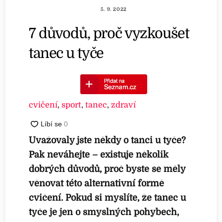
5. 9. 2022
7 důvodů, proč vyzkoušet
tanec u tyče
cvičení
,
sport
,
tanec
,
zdraví
Uvažovaly jste někdy o tanci u tyče?
Pak neváhejte – existuje několik
dobrých důvodů, proč byste se měly
věnovat této alternativní formě
cvičení. Pokud si myslíte, že tanec u
tyče je jen o smyslných pohybech,