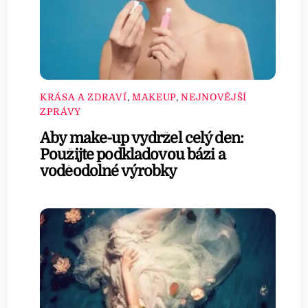
KRÁSA A ZDRAVÍ
,
MAKEUP
,
NEJNOVĚJŠÍ
ZPRÁVY
Aby make-up vydržel celý den:
Použijte podkladovou bázi a
voděodolné výrobky