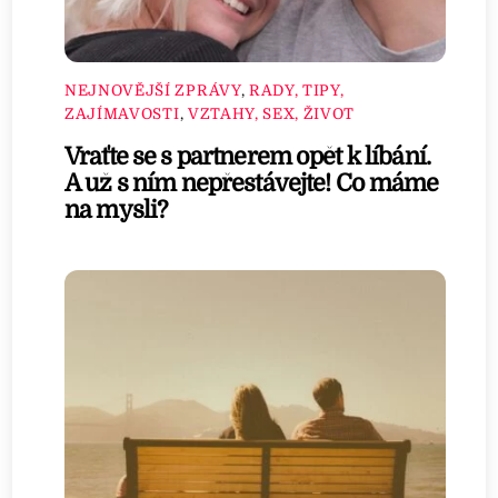
NEJNOVĚJŠÍ ZPRÁVY
,
RADY, TIPY,
ZAJÍMAVOSTI
,
VZTAHY, SEX, ŽIVOT
Vraťte se s partnerem opět k líbání.
A už s ním nepřestávejte! Co máme
na mysli?