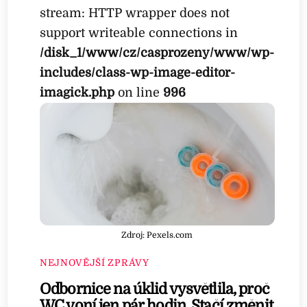
stream: HTTP wrapper does not
support writeable connections in
/disk_1/www/cz/casprozeny/www/wp-
includes/class-wp-image-editor-
imagick.php
on line
996
Zdroj: Pexels.com
NEJNOVĚJŠÍ ZPRÁVY
Odbornice na úklid vysvětlila, proč
WC voní jen pár hodin. Stačí změnit