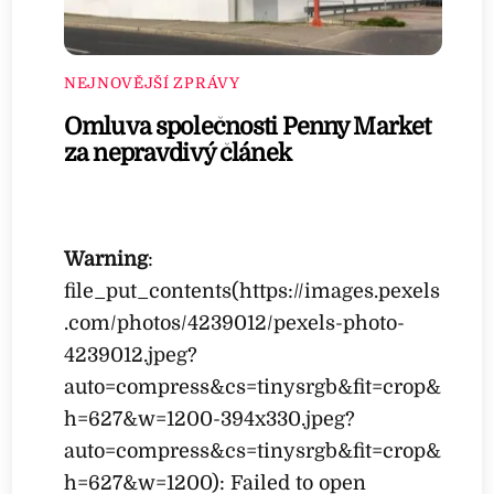
NEJNOVĚJŠÍ ZPRÁVY
Omluva společnosti Penny Market
za nepravdivý článek
Warning
:
file_put_contents(https://images.pexels
.com/photos/4239012/pexels-photo-
4239012.jpeg?
auto=compress&cs=tinysrgb&fit=crop&
h=627&w=1200-394x330.jpeg?
auto=compress&cs=tinysrgb&fit=crop&
h=627&w=1200): Failed to open