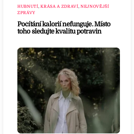
HUBNUTÍ
,
KRÁSA A ZDRAVÍ
,
NEJNOVĚJŠÍ
ZPRÁVY
Počítání kalorií nefunguje. Místo
toho sledujte kvalitu potravin