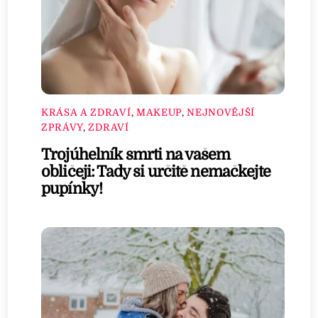
KRÁSA A ZDRAVÍ
,
MAKEUP
,
NEJNOVĚJŠÍ
ZPRÁVY
,
ZDRAVÍ
Trojúhelník smrti na vašem
obličeji: Tady si určitě nemačkejte
pupínky!