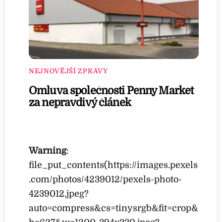
NEJNOVĚJŠÍ ZPRÁVY
Omluva společnosti Penny Market
za nepravdivý článek
Warning
:
file_put_contents(https://images.pexels
.com/photos/4239012/pexels-photo-
4239012.jpeg?
auto=compress&cs=tinysrgb&fit=crop&