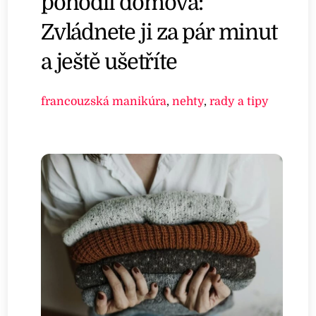
pohodlí domova:
Zvládnete ji za pár minut
a ještě ušetříte
francouzská manikúra
,
nehty
,
rady a tipy