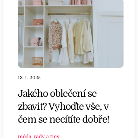
13. 1. 2025
Jakého oblečení se
zbavit? Vyhoďte vše, v
čem se necítíte dobře!
móda
,
rady a tipy