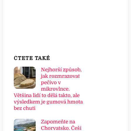
ČTETE TAKÉ
Nejhorší způsob,
jak rozmrazovat
pečivo v
mikrovlnce.
Většina lidí to dělá takto, ale
výsledkem je gumová hmota
bez chuti
Zapomeňte na
Chorvatsko. Češi