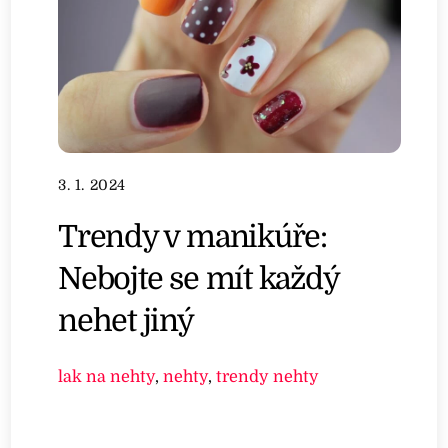
3. 1. 2024
Trendy v manikúře:
Nebojte se mít každý
nehet jiný
lak na nehty
,
nehty
,
trendy nehty