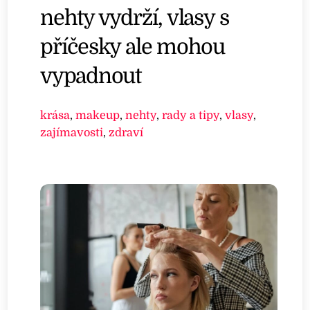
nehty vydrží, vlasy s
příčesky ale mohou
vypadnout
krása
,
makeup
,
nehty
,
rady a tipy
,
vlasy
,
zajímavosti
,
zdraví