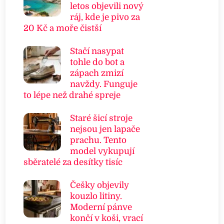
letos objevili nový
ráj, kde je pivo za
20 Kč a moře čistší
Stačí nasypat
tohle do bot a
zápach zmizí
navždy. Funguje
to lépe než drahé spreje
Staré šicí stroje
nejsou jen lapače
prachu. Tento
model vykupují
sběratelé za desítky tisíc
Češky objevily
kouzlo litiny.
Moderní pánve
končí v koši, vrací