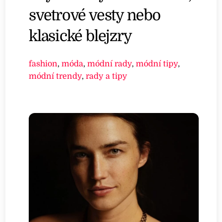
svetrové vesty nebo
klasické blejzry
fashion
,
móda
,
módní rady
,
módní tipy
,
módní trendy
,
rady a tipy