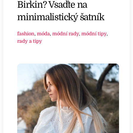
Birkin? Vsaďte na
minimalistický šatník
fashion
,
móda
,
módní rady
,
módní tipy
,
rady a tipy