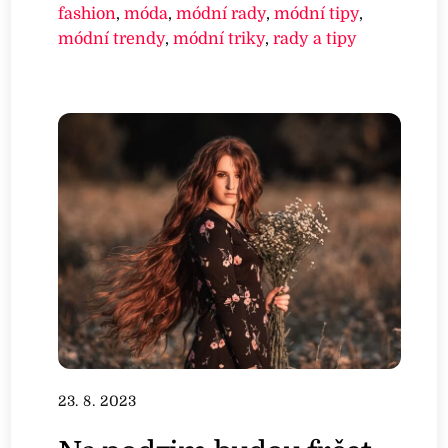
fashion
,
móda
,
módní rady
,
módní tipy
,
módní trendy
,
módní triky
,
rady a tipy
23. 8. 2023