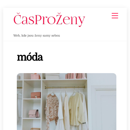
Skip
Men
to
content
Web, kde jsou ženy samy sebou
móda