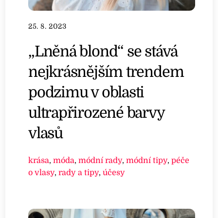
25. 8. 2023
„Lněná blond“ se stává
nejkrásnějším trendem
podzimu v oblasti
ultrapřirozené barvy
vlasů
krása
,
móda
,
módní rady
,
módní tipy
,
péče
o vlasy
,
rady a tipy
,
účesy