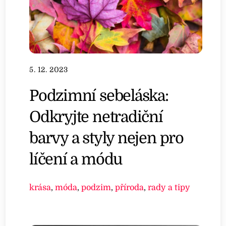
5. 12. 2023
Podzimní sebeláska:
Odkryjte netradiční
barvy a styly nejen pro
líčení a módu
krása
,
móda
,
podzim
,
příroda
,
rady a tipy