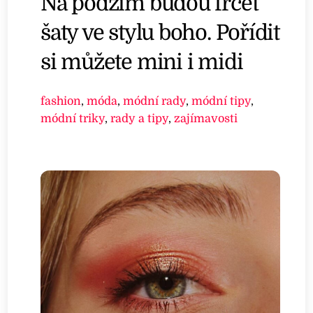
Na podzim budou frčet
šaty ve stylu boho. Pořídit
si můžete mini i midi
fashion
,
móda
,
módní rady
,
módní tipy
,
módní triky
,
rady a tipy
,
zajímavosti