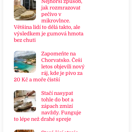
Nejhorší způsob,
jak rozmrazovat
pečivo v
mikrovlnce.
Většina lidí to dělá takto, ale
výsledkem je gumová hmota
bez chuti
Zapomeňte na
Chorvatsko. Češi
letos objevili nový
ráj, kde je pivo za
20 Kč a moře čistší
Stačí nasypat
tohle do bot a
zápach zmizí
navždy. Funguje
to lépe než drahé spreje