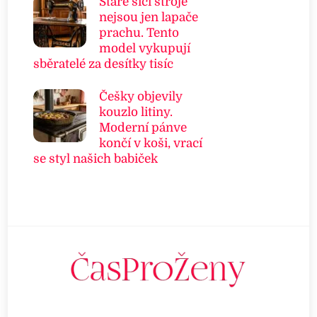
Staré šicí stroje
nejsou jen lapače
prachu. Tento
model vykupují
sběratelé za desítky tisíc
Češky objevily
kouzlo litiny.
Moderní pánve
končí v koši, vrací
se styl našich babiček