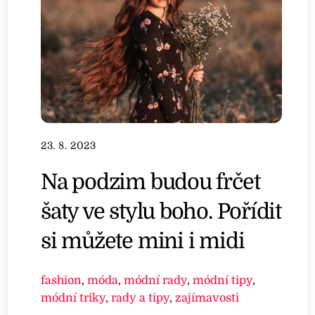
23. 8. 2023
Na podzim budou frčet
šaty ve stylu boho. Pořídit
si můžete mini i midi
fashion
,
móda
,
módní rady
,
módní tipy
,
módní triky
,
rady a tipy
,
zajímavosti