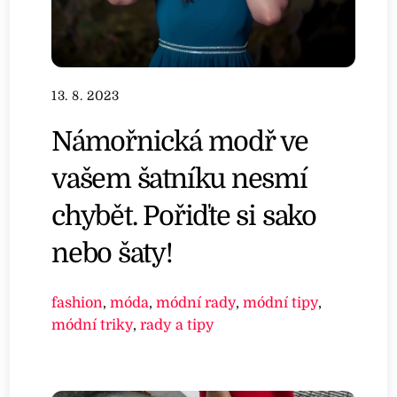
13. 8. 2023
Námořnická modř ve
vašem šatníku nesmí
chybět. Pořiďte si sako
nebo šaty!
fashion
,
móda
,
módní rady
,
módní tipy
,
módní triky
,
rady a tipy