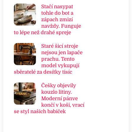
Stačí nasypat
tohle do bot a
zápach zmizí
navždy. Funguje
to lépe než drahé spreje
Staré šicí stroje
nejsou jen lapače
prachu. Tento
model vykupují
sběratelé za desítky tisíc
Češky objevily
kouzlo litiny.
Moderní pánve
končí v koši, vrací
se styl našich babiček