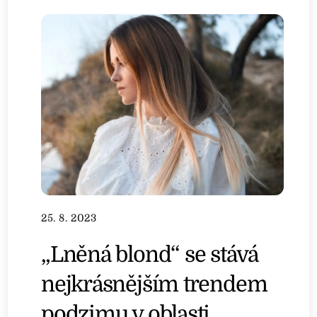
25. 8. 2023
„Lněná blond“ se stává
nejkrásnějším trendem
podzimu v oblasti