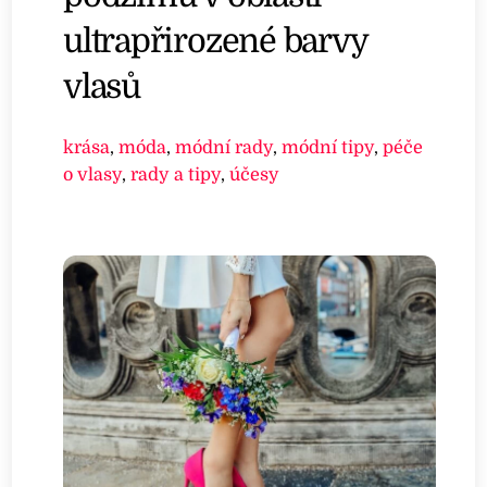
ultrapřirozené barvy
vlasů
krása
,
móda
,
módní rady
,
módní tipy
,
péče
o vlasy
,
rady a tipy
,
účesy