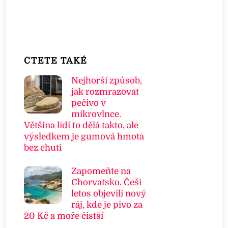
ČTETE TAKÉ
Nejhorší způsob,
jak rozmrazovat
pečivo v
mikrovlnce.
Většina lidí to dělá takto, ale
výsledkem je gumová hmota
bez chuti
Zapomeňte na
Chorvatsko. Češi
letos objevili nový
ráj, kde je pivo za
20 Kč a moře čistší