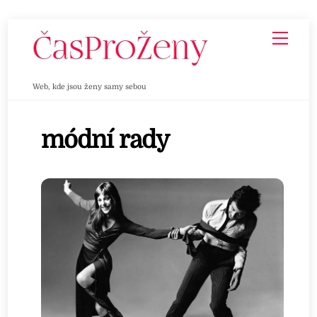
Skip
Men
to
content
Web, kde jsou ženy samy sebou
módní rady