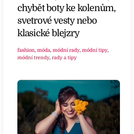
chybět boty ke kolenům,
svetrové vesty nebo
klasické blejzry
fashion
,
móda
,
módní rady
,
módní tipy
,
módní trendy
,
rady a tipy