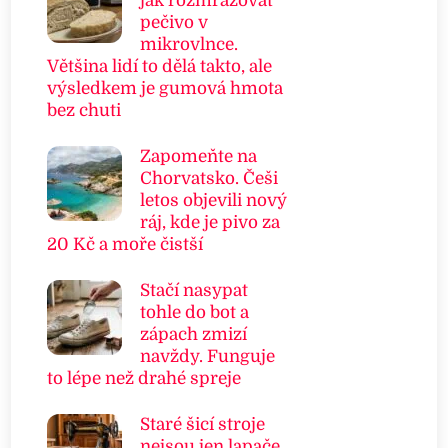
jak rozmrazovat
pečivo v
mikrovlnce.
Většina lidí to dělá takto, ale
výsledkem je gumová hmota
bez chuti
Zapomeňte na
Chorvatsko. Češi
letos objevili nový
ráj, kde je pivo za
20 Kč a moře čistší
Stačí nasypat
tohle do bot a
zápach zmizí
navždy. Funguje
to lépe než drahé spreje
Staré šicí stroje
nejsou jen lapače