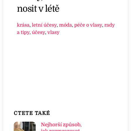
nosit v létě
krása
,
letní účesy
,
móda
,
péče o vlasy
,
rady
a tipy
,
účesy
,
vlasy
ČTETE TAKÉ
Nejhorší způsob,