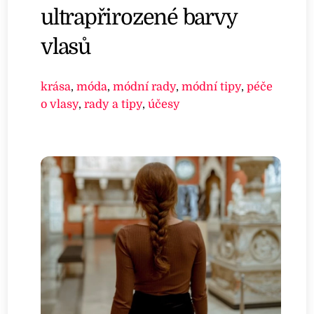
ultrapřirozené barvy
vlasů
krása
,
móda
,
módní rady
,
módní tipy
,
péče
o vlasy
,
rady a tipy
,
účesy