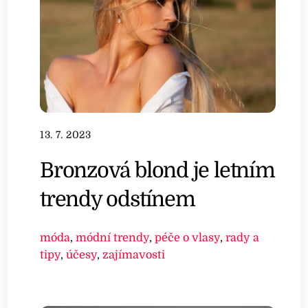
13. 7. 2023
Bronzová blond je letním
trendy odstínem
móda
,
módní trendy
,
péče o vlasy
,
rady a
tipy
,
účesy
,
zajímavosti