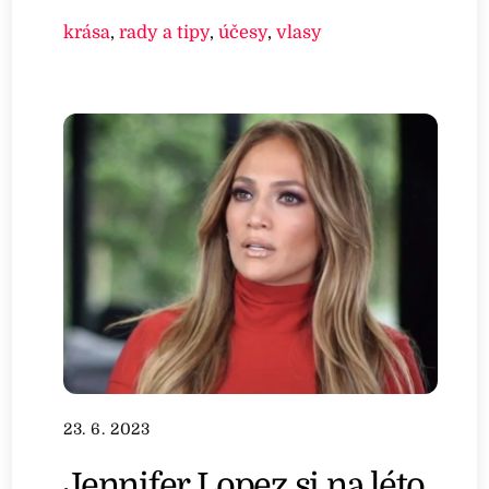
krása
,
rady a tipy
,
účesy
,
vlasy
23. 6. 2023
Jennifer Lopez si na léto