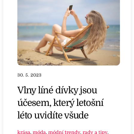
30. 5. 2023
Vlny líné dívky jsou
účesem, který letošní
léto uvidíte všude
krása
,
móda
,
módní trendy
,
rady a tipy
,