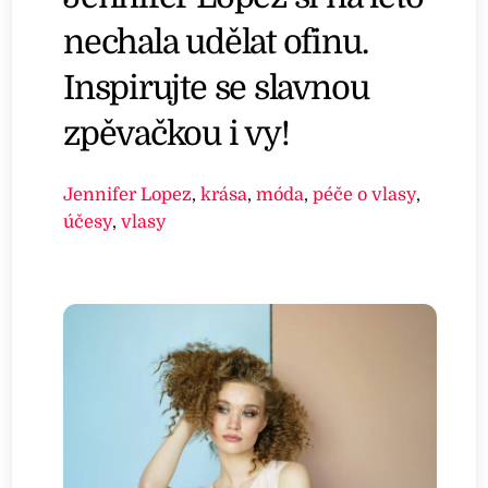
nechala udělat ofinu.
Inspirujte se slavnou
zpěvačkou i vy!
Jennifer Lopez
,
krása
,
móda
,
péče o vlasy
,
účesy
,
vlasy