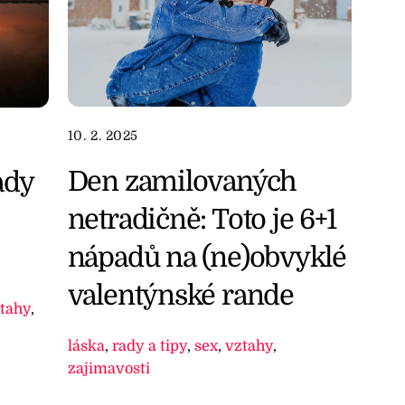
10. 2. 2025
Den zamilovaných
ady
netradičně: Toto je 6+1
nápadů na (ne)obvyklé
valentýnské rande
tahy
,
láska
,
rady a tipy
,
sex
,
vztahy
,
zajimavosti