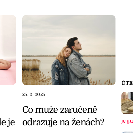
ČTE
25. 2. 2025
Co muže zaručeně
e je
odrazuje na ženách?
je g