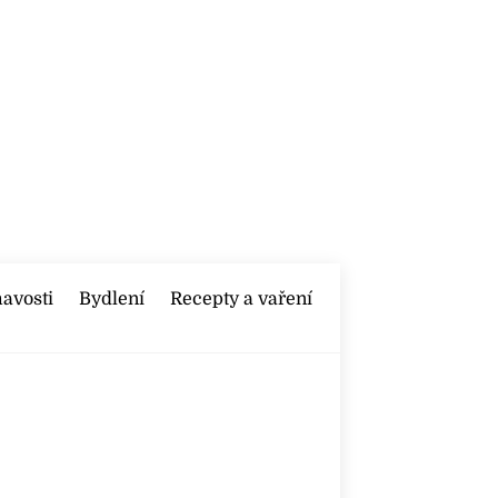
mavosti
Bydlení
Recepty a vaření