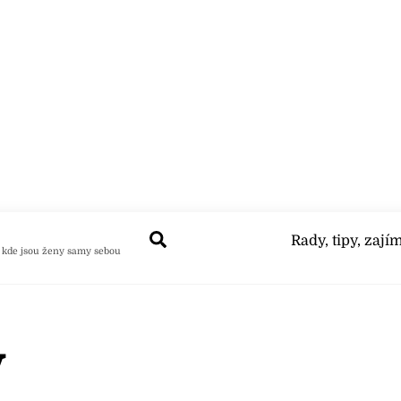
Search
Rady, tipy, zají
 kde jsou ženy samy sebou
y