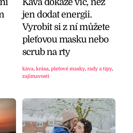
ní
Káva dokáže víc, než
m
jen dodat energii.
Vyrobit si z ní můžete
pleťovou masku nebo
scrub na rty
káva
,
krása
,
pleťové masky
,
rady a tipy
,
zajimavosti