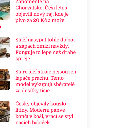
Zapomeňte na
Chorvatsko. Češi letos
objevili nový ráj, kde je
pivo za 20 Kč a moře
í
Stačí nasypat tohle do bot
a zápach zmizí navždy.
Funguje to lépe než drahé
spreje
Staré šicí stroje nejsou jen
lapače prachu. Tento
model vykupují sběratelé
za desítky tisíc
Češky objevily kouzlo
litiny. Moderní pánve
končí v koši, vrací se styl
našich babiček