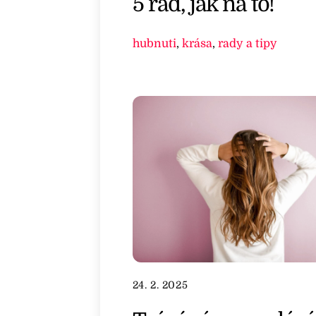
5 rad, jak na to!
hubnuti
,
krása
,
rady a tipy
24. 2. 2025