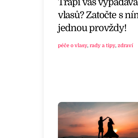
Trápí vás vypadává
vlasů? Zatočte s ní
jednou provždy!
péče o vlasy
,
rady a tipy
,
zdraví