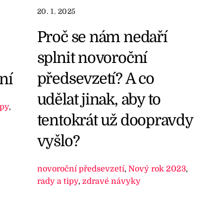
20. 1. 2025
Proč se nám nedaří
splnit novoroční
předsevzetí? A co
ní
udělat jinak, aby to
ipy
,
tentokrát už doopravdy
vyšlo?
novoroční předsevzetí
,
Nový rok 2023
,
rady a tipy
,
zdravé návyky