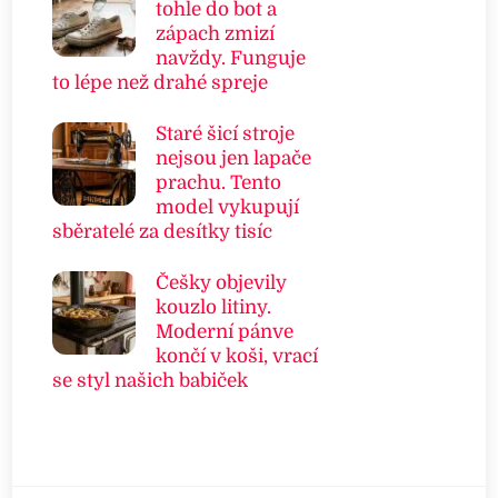
tohle do bot a
zápach zmizí
navždy. Funguje
to lépe než drahé spreje
Staré šicí stroje
nejsou jen lapače
prachu. Tento
model vykupují
sběratelé za desítky tisíc
Češky objevily
kouzlo litiny.
Moderní pánve
končí v koši, vrací
se styl našich babiček