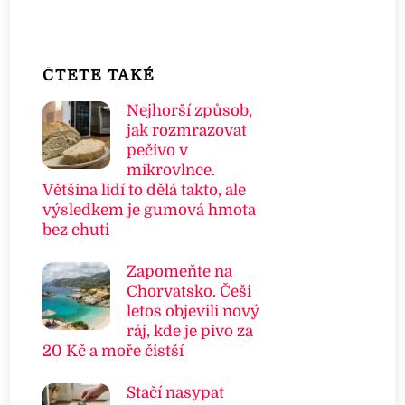
ČTETE TAKÉ
Nejhorší způsob,
jak rozmrazovat
pečivo v
mikrovlnce.
Většina lidí to dělá takto, ale
výsledkem je gumová hmota
bez chuti
Zapomeňte na
Chorvatsko. Češi
letos objevili nový
ráj, kde je pivo za
20 Kč a moře čistší
Stačí nasypat