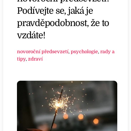
Podívejte se, jaká je
pravděpodobnost, že to
vzdáte!
novoroční předsevzetí
,
psychologie
,
rady a
tipy
,
zdraví