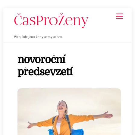
Skip
Men
to
content
Web, kde jsou ženy samy sebou
novoroční
předsevzetí