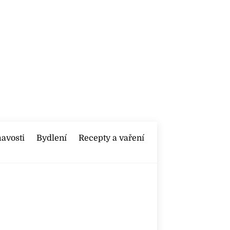
mavosti
Bydlení
Recepty a vaření