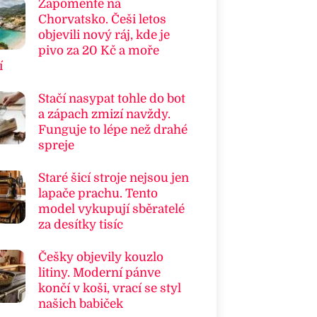
Zapomeňte na
Chorvatsko. Češi letos
objevili nový ráj, kde je
pivo za 20 Kč a moře
í
Stačí nasypat tohle do bot
a zápach zmizí navždy.
Funguje to lépe než drahé
spreje
Staré šicí stroje nejsou jen
lapače prachu. Tento
model vykupují sběratelé
za desítky tisíc
Češky objevily kouzlo
litiny. Moderní pánve
končí v koši, vrací se styl
našich babiček