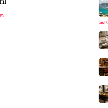
ní
ipy
,
čistš