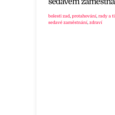
sedavém zaměstna
bolesti zad
,
protahování
,
rady a t
sedavé zaměstnání
,
zdraví