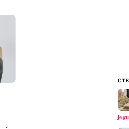
ČTE
je g