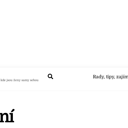
Search
Rady, tipy, zají
 kde jsou ženy samy sebou
ní