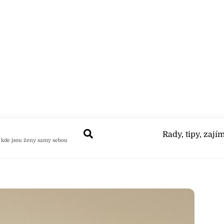
Search
Rady, tipy, zají
 kde jsou ženy samy sebou