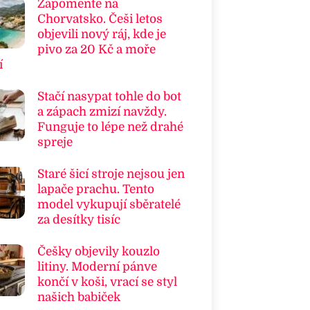
Zapomeňte na
Chorvatsko. Češi letos
objevili nový ráj, kde je
pivo za 20 Kč a moře
í
Stačí nasypat tohle do bot
a zápach zmizí navždy.
Funguje to lépe než drahé
spreje
Staré šicí stroje nejsou jen
lapače prachu. Tento
model vykupují sběratelé
za desítky tisíc
Češky objevily kouzlo
litiny. Moderní pánve
končí v koši, vrací se styl
našich babiček