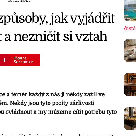
13. 2. 2025
ůsoby, jak vyjádřit
čistš
 a nezničit si vztah
ce a téměř každý z nás ji někdy zažil ve
. Někdy jsou tyto pocity žárlivosti
u ovládnout a my můžeme cítit potřebu tyto