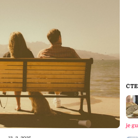
ČTE
je g