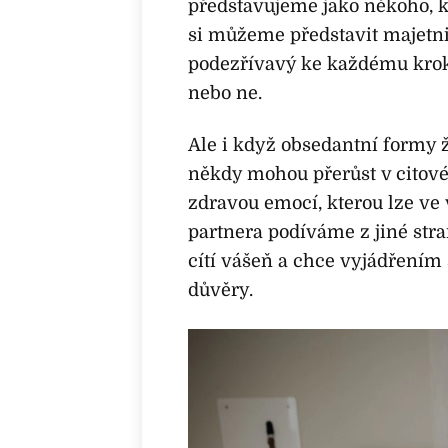
představujeme jako někoho, kd
si můžeme představit majetnic
podezřívavý ke každému kroku
nebo ne.
Ale i když obsedantní formy 
někdy mohou přerůst v citové 
zdravou emocí, kterou lze ve 
partnera podíváme z jiné str
cítí vášeň a chce vyjádřením
důvěry.