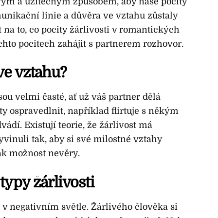
ravým a užitečným způsobem, aby naše pocity
unikační linie a důvěra ve vztahu zůstaly
na to, co pocity žárlivosti v romantických
chto pocitech zahájit s partnerem rozhovor.
 ve vztahu?
jsou velmi časté, ať už váš partner dělá
ty ospravedlnit, například flirtuje s někým
ádí. Existují teorie, že žárlivost má
yvinuli tak, aby si své milostné vztahy
tak možnost nevěry.
typy žárlivosti
 v negativním světle. Žárlivého člověka si