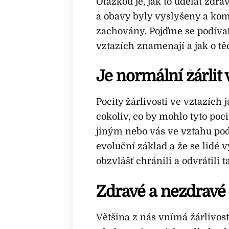
Otázkou je, jak to udělat zd
a obavy byly vyslyšeny a kom
zachovány. Pojďme se podívat 
vztazích znamenají a jak o tě
Je normální žárlit
Pocity žárlivosti ve vztazích 
cokoliv, co by mohlo tyto poci
jiným nebo vás ve vztahu podv
evoluční základ a že se lidé v
obzvlášť chránili a odvrátili 
Zdravé a nezdravé 
Většina z nás vnímá žárlivost