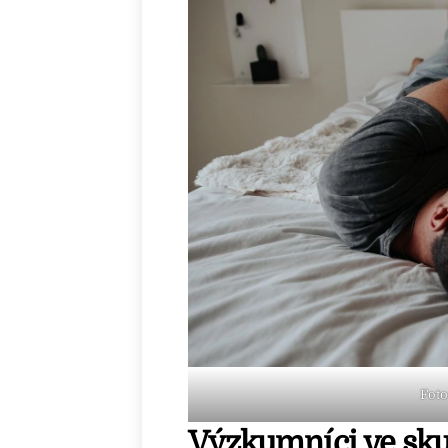
Foto
Výzkumníci ve skute