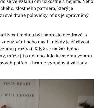
o se ve vztahu cítí úzkostně a nejistě. Nebo
kého, zlostného partnera, který je
 své drahé polovičky, ať už je oprávněný,
žárlivosti mohou být naprosto nezdravé, a
zneužívání nebo násilí, někdy je žárlivost
vztahu prožívat. Když se na žárlivého
any, může jít o někoho, kdo ke svému vztahu
 svých potřeb a hranic vybudovat základy