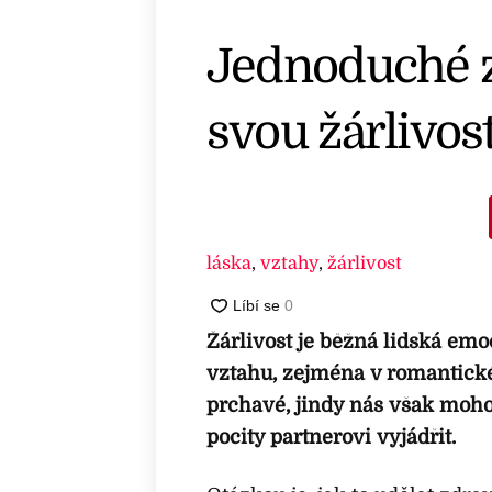
Jednoduché zp
svou žárlivost
láska
,
vztahy
,
žárlivost
Žárlivost je běžná lidská emo
vztahu, zejména v romantickém
prchavé, jindy nás však moho
pocity partnerovi vyjádřit.