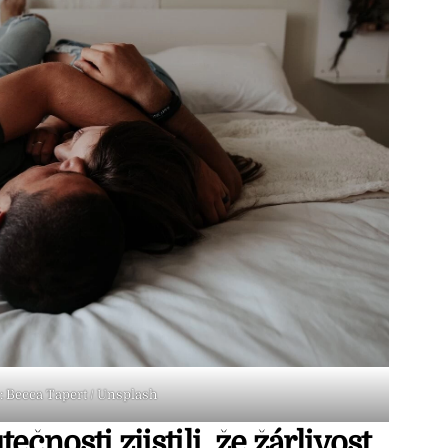
: Becca Tapert / Unsplash
čnosti zjistili, že žárlivost