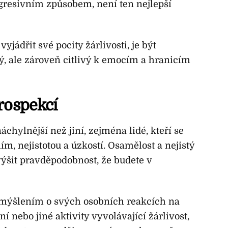
resivním způsobem, není ten nejlepší
jádřit své pocity žárlivosti, je být
, ale zároveň citlivý k emocím a hranicím
rospekcí
náchylnější než jiní, zejména lidé, kteří se
, nejistotou a úzkostí. Osamělost a nejistý
výšit pravděpodobnost, že budete v
emýšlením o svých osobních reakcích na
í nebo jiné aktivity vyvolávající žárlivost,