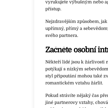
vyrukujete výbušným nebo ag
přístup.
Nejzdravějším způsobem, jak vy
upřímný, přímý a sebevědomý
svého partnera.
Začněte osobní int
Někteří lidé jsou k žárlivosti 
potýkají s nízkým sebevědomím
styl připoutání mohou také z
romantickém vztahu žárlit.
Pokud strávíte nějaký čas př
jiné partnerovy vztahy, chován