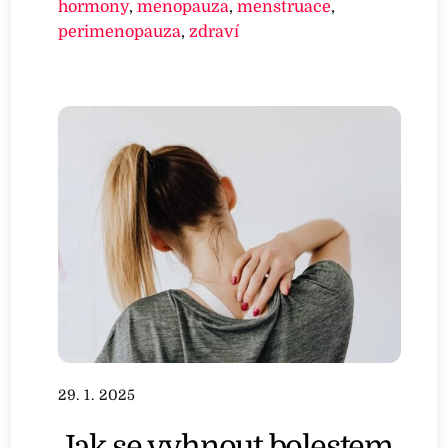
hormony
,
menopauza
,
menstruace
,
perimenopauza
,
zdraví
29. 1. 2025
Jak se vyhnout bolestem