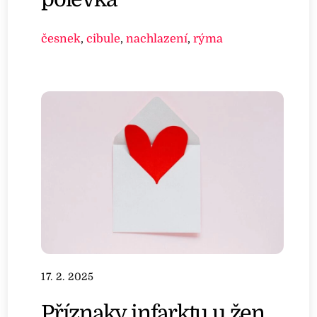
česnek
,
cibule
,
nachlazení
,
rýma
17. 2. 2025
Příznaky infarktu u žen