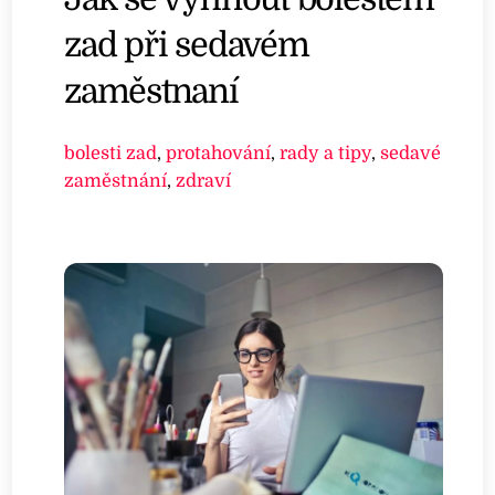
zad při sedavém
zaměstnaní
bolesti zad
,
protahování
,
rady a tipy
,
sedavé
zaměstnání
,
zdraví