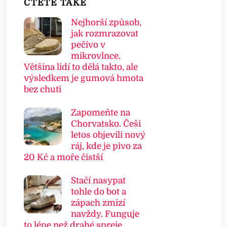
ČTETE TAKÉ
Nejhorší způsob,
jak rozmrazovat
pečivo v
mikrovlnce.
Většina lidí to dělá takto, ale
výsledkem je gumová hmota
bez chuti
Zapomeňte na
Chorvatsko. Češi
letos objevili nový
ráj, kde je pivo za
20 Kč a moře čistší
Stačí nasypat
tohle do bot a
zápach zmizí
navždy. Funguje
to lépe než drahé spreje