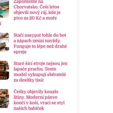
Zapomeňte na
Chorvatsko. Češi letos
objevili nový ráj, kde je
pivo za 20 Kč a moře
í
Stačí nasypat tohle do bot
a zápach zmizí navždy.
Funguje to lépe než drahé
spreje
Staré šicí stroje nejsou jen
lapače prachu. Tento
model vykupují sběratelé
za desítky tisíc
Češky objevily kouzlo
litiny. Moderní pánve
končí v koši, vrací se styl
našich babiček