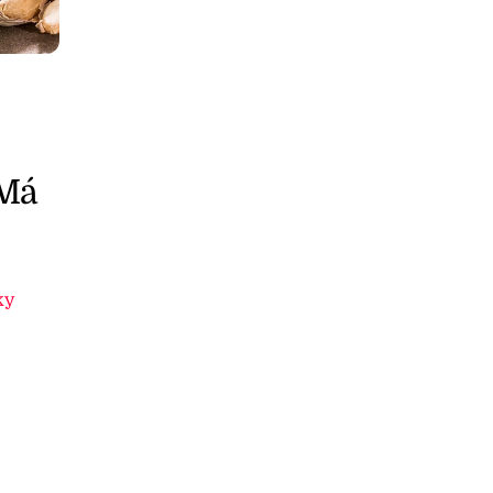
 Má
ky