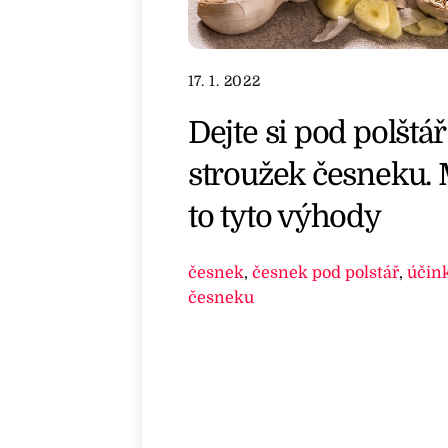
17. 1. 2022
Dejte si pod polštář
stroužek česneku.
to tyto výhody
česnek
,
česnek pod polstář
,
účin
česneku