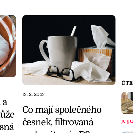
ČTE
13. 2. 2023
 a
Co mají společného
ůže
česnek, filtrovaná
je g
rsná