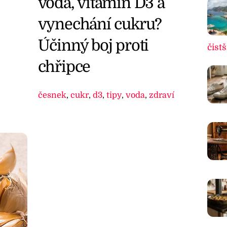
voda, vitamín D3 a
vynechání cukru?
Účinný boj proti
čistš
chřipce
česnek
,
cukr
,
d3
,
tipy
,
voda
,
zdraví