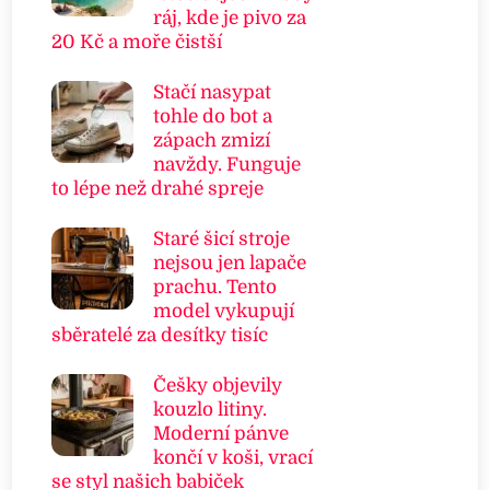
ráj, kde je pivo za
20 Kč a moře čistší
Stačí nasypat
tohle do bot a
zápach zmizí
navždy. Funguje
to lépe než drahé spreje
Staré šicí stroje
nejsou jen lapače
prachu. Tento
model vykupují
sběratelé za desítky tisíc
Češky objevily
kouzlo litiny.
Moderní pánve
končí v koši, vrací
se styl našich babiček