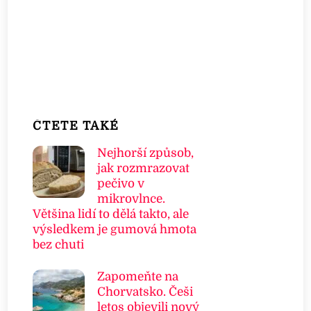
ČTETE TAKÉ
Nejhorší způsob,
jak rozmrazovat
pečivo v
mikrovlnce.
Většina lidí to dělá takto, ale
výsledkem je gumová hmota
bez chuti
Zapomeňte na
Chorvatsko. Češi
letos objevili nový