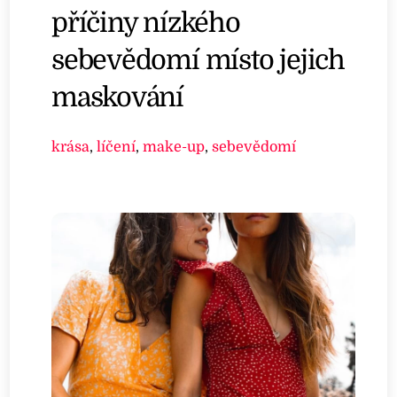
příčiny nízkého
sebevědomí místo jejich
maskování
krása
,
líčení
,
make-up
,
sebevědomí