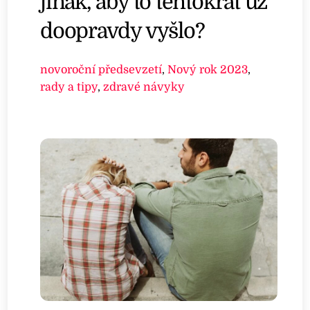
jinak, aby to tentokrát už
doopravdy vyšlo?
novoroční předsevzetí
,
Nový rok 2023
,
rady a tipy
,
zdravé návyky