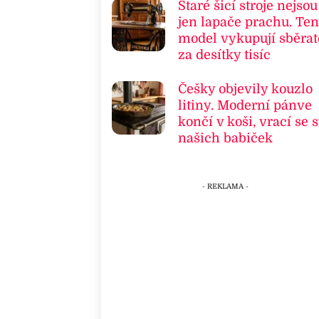
Staré šicí stroje nejsou
jen lapače prachu. Ten
model vykupují sběrat
za desítky tisíc
Češky objevily kouzlo
litiny. Moderní pánve
končí v koši, vrací se s
našich babiček