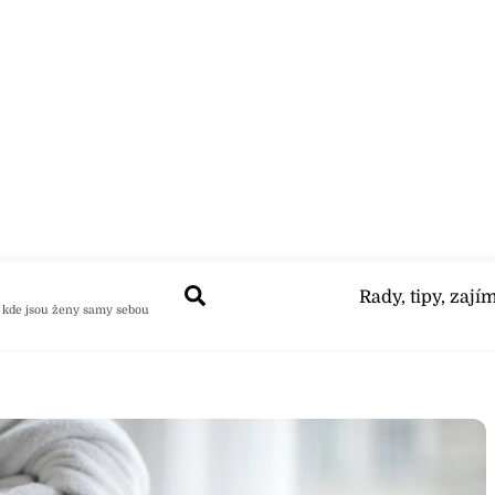
Search
Rady, tipy, zají
 kde jsou ženy samy sebou