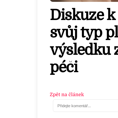
Diskuze k 
svůj typ p
výsledku z
péči
Zpět na článek