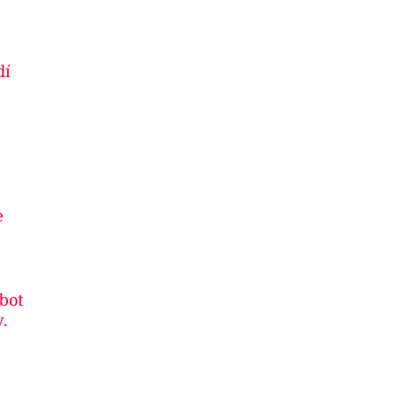
dí
e
 bot
.