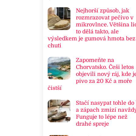
Nejhorší způsob, jak
rozmrazovat pečivo v
mikrovlnce. Většina li
to dělá takto, ale
výsledkem je gumová hmota bez
chuti
Zapomeňte na
Chorvatsko. Češi letos
objevili nový ráj, kde j
pivo za 20 Kč a moře
čistší
Stačí nasypat tohle do
a zápach zmizí navždy
Funguje to lépe než
drahé spreje