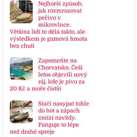
Nejhorší způsob,
jak rozmrazovat
pečivo v
mikrovlnce.
Většina lidí to dělá takto, ale
výsledkem je gumová hmota
bez chuti
Zapomeňte na
Chorvatsko. Češi
letos objevili nový
ráj, kde je pivo za
20 Kč a moře čistší
Stačí nasypat tohle
do bot a zápach
zmizí navždy.
Funguje to lépe
než drahé spreje