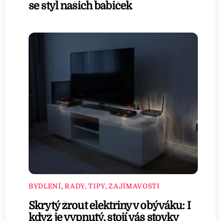
se styl našich babiček
BYDLENÍ
,
RADY, TIPY, ZAJÍMAVOSTI
Skrytý žrout elektřiny v obýváku: I
když je vypnutý, stojí vás stovky