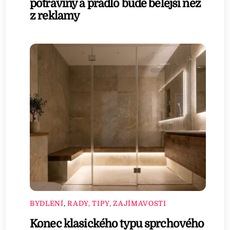
potraviny a prádlo bude bělejší než
z reklamy
BYDLENÍ
,
RADY, TIPY, ZAJÍMAVOSTI
Konec klasického typu sprchového