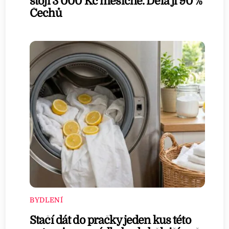
stojí 3 000 Kč měsíčně. Dělá ji 90 %
Čechů
BYDLENÍ
Stačí dát do pračky jeden kus této