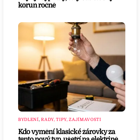
korun ročně
BYDLENÍ
,
RADY, TIPY, ZAJÍMAVOSTI
Kdo vymění klasické žárovky za
tento nový typ, ušetří na elektřině