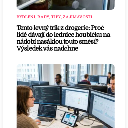
BYDLENÍ
,
RADY, TIPY, ZAJÍMAVOSTI
Tento levný trik z drogerie: Proč
lidé dávají do lednice houbičku na
nádobí nasáklou touto směsí?
Výsledek vás nadchne