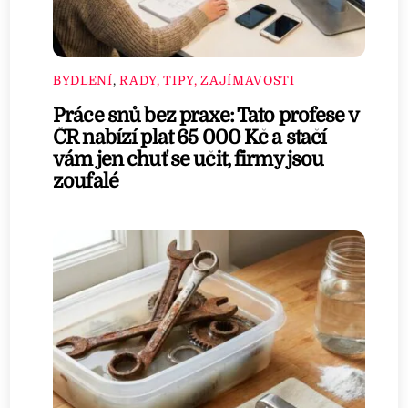
BYDLENÍ
,
RADY, TIPY, ZAJÍMAVOSTI
Práce snů bez praxe: Tato profese v
ČR nabízí plat 65 000 Kč a stačí
vám jen chuť se učit, firmy jsou
zoufalé