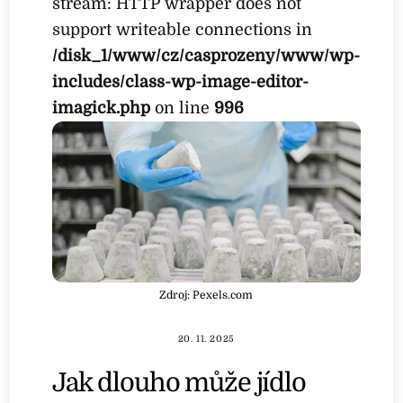
stream: HTTP wrapper does not
support writeable connections in
/disk_1/www/cz/casprozeny/www/wp-
includes/class-wp-image-editor-
imagick.php
on line
996
Zdroj: Pexels.com
20. 11. 2025
Jak dlouho může jídlo