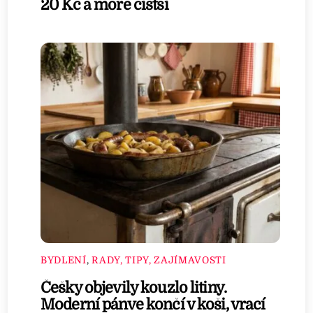
20 Kč a moře čistší
BYDLENÍ
,
RADY, TIPY, ZAJÍMAVOSTI
Češky objevily kouzlo litiny.
Moderní pánve končí v koši, vrací