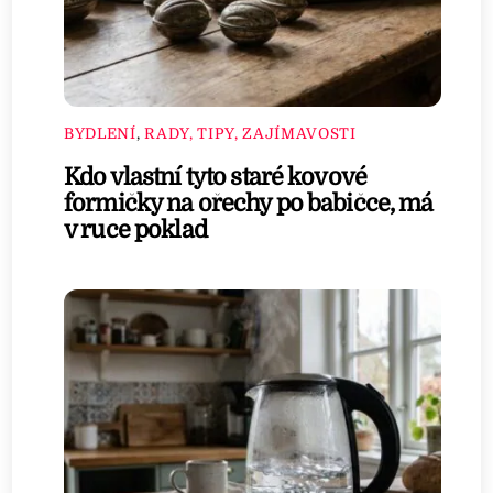
BYDLENÍ
,
RADY, TIPY, ZAJÍMAVOSTI
Kdo vlastní tyto staré kovové
formičky na ořechy po babičce, má
v ruce poklad