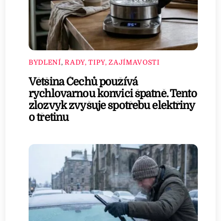
BYDLENÍ
,
RADY, TIPY, ZAJÍMAVOSTI
Většina Čechů používá
rychlovarnou konvici špatně. Tento
zlozvyk zvyšuje spotřebu elektřiny
o třetinu