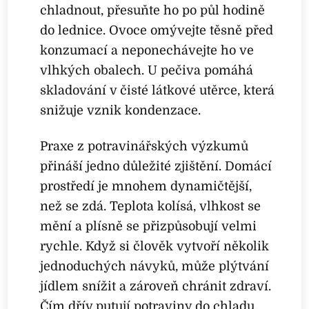
chladnout, přesuňte ho po půl hodině
do lednice. Ovoce omývejte těsně před
konzumací a neponechávejte ho ve
vlhkých obalech. U pečiva pomáhá
skladování v čisté látkové utěrce, která
snižuje vznik kondenzace.
Praxe z potravinářských výzkumů
přináší jedno důležité zjištění. Domácí
prostředí je mnohem dynamičtější,
než se zdá. Teplota kolísá, vlhkost se
mění a plísně se přizpůsobují velmi
rychle. Když si člověk vytvoří několik
jednoduchých návyků, může plýtvání
jídlem snížit a zároveň chránit zdraví.
Čím dřív putují potraviny do chladu,