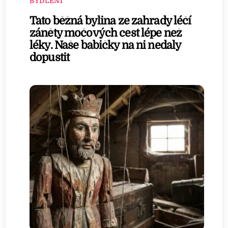
BYDLENÍ
Tato běžná bylina ze zahrady léčí
záněty močových cest lépe než
léky. Naše babičky na ni nedaly
dopustit