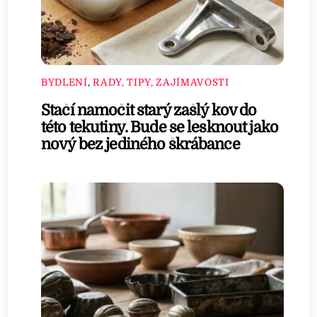
BYDLENÍ
,
RADY, TIPY, ZAJÍMAVOSTI
Stačí namočit starý zašlý kov do
této tekutiny. Bude se lesknout jako
nový bez jediného škrábance