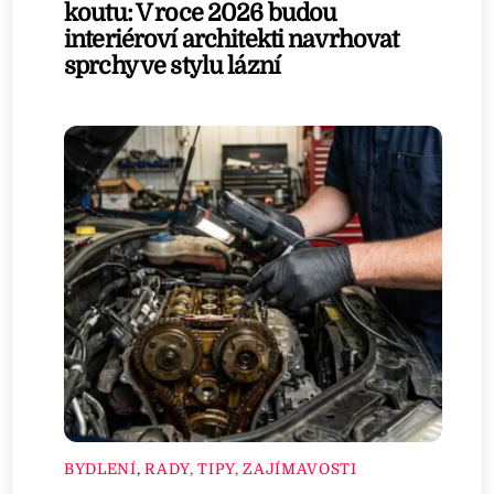
koutu: V roce 2026 budou
interiéroví architekti navrhovat
sprchy ve stylu lázní
BYDLENÍ
,
RADY, TIPY, ZAJÍMAVOSTI