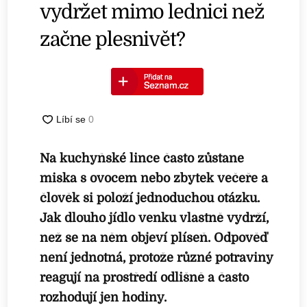
vydržet mimo lednici než
začne plesnivět?
Na kuchyňské lince často zůstane
miska s ovocem nebo zbytek večeře a
člověk si položí jednoduchou otázku.
Jak dlouho jídlo venku vlastně vydrží,
než se na něm objeví plíseň. Odpověď
není jednotná, protože různé potraviny
reagují na prostředí odlišně a často
rozhodují jen hodiny.