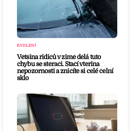
BYDLENÍ
Většina řidičů v zimě dělá tuto
chybu se stěrači. Stačí vteřina
nepozornosti a zničíte si celé čelní
sklo